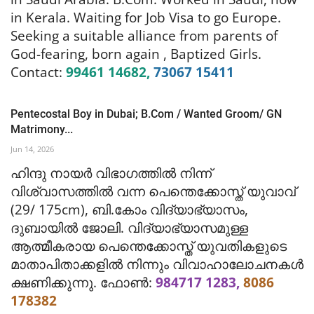
in Kerala. Waiting for Job Visa to go Europe.
Seeking a suitable alliance from parents of
God-fearing, born again , Baptized
Girls.
Contact:
99461 14682,
73067 15411
Pentecostal Boy in Dubai; B.Com / Wanted Groom/ GN
Matrimony...
Jun 14, 2026
ഹിന്ദു നായർ വിഭാഗത്തിൽ നിന്ന്
വിശ്വാസത്തിൽ വന്ന പെന്തെ
ക്കോസ്ത് യുവാവ്
(29/ 175cm), ബി.കോം വിദ്യാഭ്യാസം,
ദുബായിൽ ജോലി.
വിദ്യാഭ്യാസമുള്ള
ആത്മീകരായ പെന്തെക്കോസ്ത് യുവതികളുടെ
മാതാപിതാക്കളിൽ നിന്നും വിവാഹാലോചനകൾ
ക്ഷണിക്കുന്നു.
ഫോൺ:
984717 1283,
8086
178382