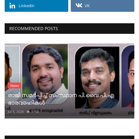
Linkedin
VK
RECOMMENDED POSTS
News
രാജി സമർപ്പിച്ച് സംസ്ഥാന പി.വൈ.പി.എ
ഭാരവാഹികൾ
Jul 5, 2026
5308