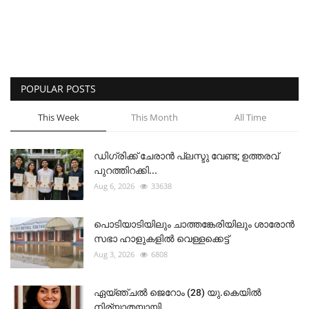
POPULAR POSTS
This Week
This Month
All Time
ഡിഗ്രിക്ക് ചേരാന്‍ പ്ലസ്ടു വേണ്ട; ഉത്തരവ്
പുറത്തിറക്കി...
Aug 6, 2026
33638
പൊടിയാടിയിലും ചാത്തങ്കേരിയിലും ശാരോൻ
സഭാ ഹാളുകളിൽ വെള്ളക്കെട്ട്
Aug 3, 2026
6808
ഏയ്ഞ്ചൽ ജെറോം (28) യു.കെയിൽ
നിര്യാതയായി