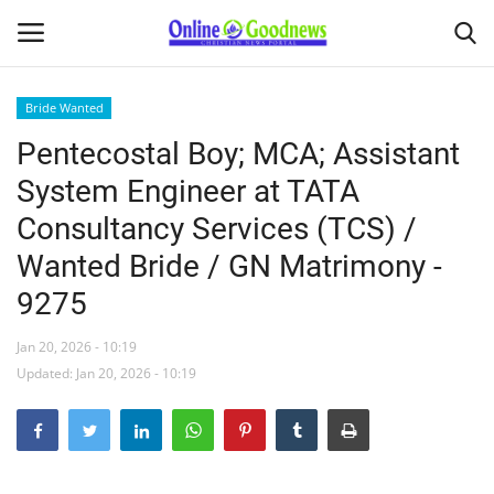
Bride Wanted
Pentecostal Boy; MCA; Assistant
Home
System Engineer at TATA
About
Consultancy Services (TCS) /
Wanted Bride / GN Matrimony -
News
9275
Buy & Sell
Jan 20, 2026 - 10:19
Featured Article
Updated: Jan 20, 2026 - 10:19
obituary
Matrimony