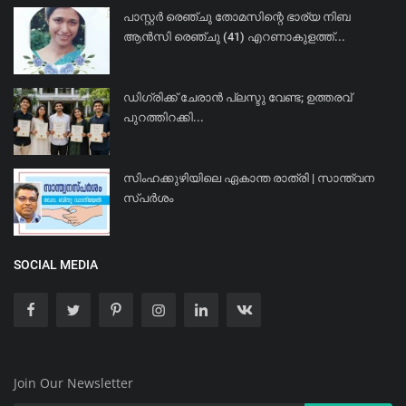
പാസ്റ്റർ രെഞ്ചു തോമസിന്റെ ഭാര്യ നിബ
ആൻസി രെഞ്ചു (41) എറണാകുളത്ത്...
ഡിഗ്രിക്ക് ചേരാന്‍ പ്ലസ്ടു വേണ്ട; ഉത്തരവ്
പുറത്തിറക്കി...
സിംഹക്കുഴിയിലെ ഏകാന്ത രാത്രി | സാന്ത്വന
സ്പർശം
SOCIAL MEDIA
Join Our Newsletter