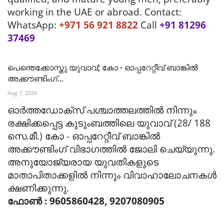
working in the UAE or abroad. Contact:
WhatsApp:
+971 56 921 8822
Call
+91 81296
37469
പെന്തെക്കോസ്തു യുവാവ്; കോ - ഓപ്പറേറ്റീവ് ബാങ്കിൽ
അക്കൗണ്ടിംഗ്...
Aug 7, 2026
ഓർത്തഡോക്സ് പശ്ചാത്തലത്തിൽ നിന്നും
രക്ഷിക്കപ്പെട്ട കുടുംബത്തിലെ യുവാവ് (28/ 188
സെ.മീ.) കോ - ഓപ്പറേറ്റീവ് ബാങ്കിൽ
അക്കൗണ്ടിംഗ് വിഭാഗത്തിൽ ജോലി ചെയ്യുന്നു.
അനുയോജ്യരായ യുവതികളുടെ
മാതാപിതാക്കളിൽ നിന്നും വിവാഹാലോചനകൾ
ക്ഷണിക്കുന്നു.
ഫോൺ : 9605860428, 9207080905