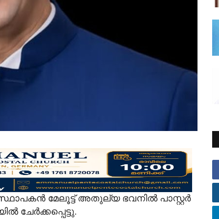
്ഥാപകൻ മേലൂട്ട് അതുല്യ ഭവനിൽ പാസ്റ്റർ
 ചേർക്കപ്പെട്ടു.