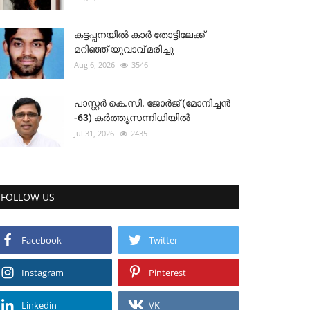
കട്ടപ്പനയിൽ കാർ തോട്ടിലേക്ക്
മറിഞ്ഞ് യുവാവ് മരിച്ചു
Aug 6, 2026
3546
പാസ്റ്റർ കെ.സി. ജോർജ് (മോനിച്ചൻ
-63) കർത്തൃസന്നിധിയിൽ
Jul 31, 2026
2435
FOLLOW US
Facebook
Twitter
Instagram
Pinterest
Linkedin
VK