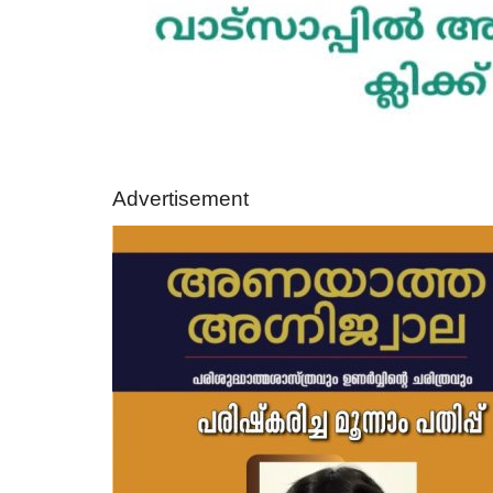
obituary
Advertisement
yam
ഇരവിപേരൂർ ശങ്കരമംഗലം മ
കുരുവിള ജോർജ് (സുനു - 60)..
Aug 7, 2026
387