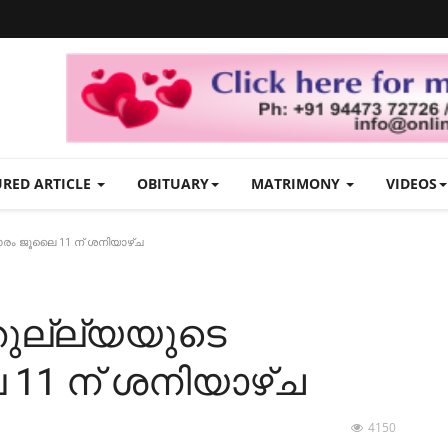
URED ARTICLE
OBITUARY
MATRIMONY
VIDEOS
ാരം ജൂലൈ 11 ന് ശനിയാഴ്ച
തുല്ല്യയുടെ
11 ന് ശനിയാഴ്ച
4150