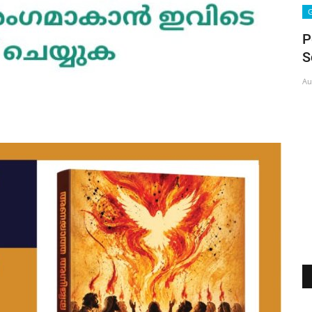
Groom Wanted
Pentecostal Girl; B.Tech Computer
Science Engg. (Data Analyst);...
Aug 6, 2026
ാനാൻതറ
ഐ
.
Au