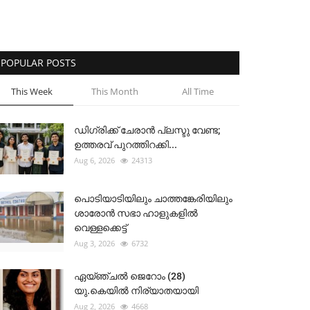
POPULAR POSTS
This Week
This Month
All Time
ഡിഗ്രിക്ക് ചേരാന്‍ പ്ലസ്ടു വേണ്ട;
ഉത്തരവ് പുറത്തിറക്കി...
Aug 6, 2026
24313
പൊടിയാടിയിലും ചാത്തങ്കേരിയിലും
ശാരോൻ സഭാ ഹാളുകളിൽ
വെള്ളക്കെട്ട്
Aug 3, 2026
6732
ഏയ്ഞ്ചൽ ജെറോം (28)
യു.കെയിൽ നിര്യാതയായി
Aug 2, 2026
4668