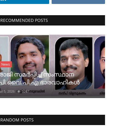
RECOMMENDED POSTS
News
രാജി സമർപ്പിച്ച് സംസ്ഥാന
പി.വൈ.പി.എ ഭാരവാഹികൾ
Jul 5, 2026
5267
RANDOM POSTS