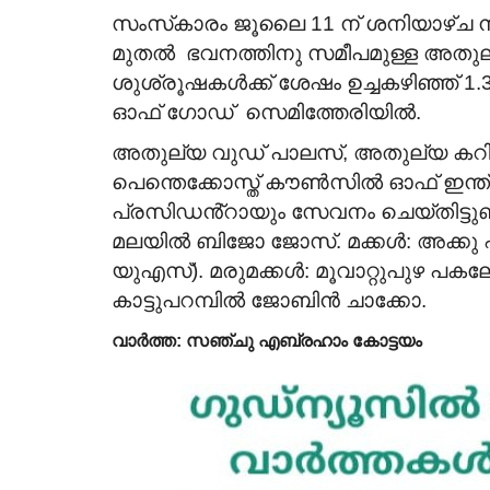
സംസ്‌കാരം ജൂലൈ 11 ന് ശനിയാഴ്ച നട
മുതൽ ഭവനത്തിനു സമീപമുള്ള
അതുല്
ശുശ്രൂഷകൾക്ക് ശേഷം ഉച്ചകഴിഞ്ഞ് 1.
ഓഫ് ഗോഡ് സെമിത്തേരിയിൽ.
അതുല്യ വുഡ് പാലസ്, അതുല്യ കറി
പെന്തെ
ക്കോസ്ത് കൗൺസിൽ ഓഫ് ഇന്
പ്രസിഡൻ്റായും സേവനം ചെയ്തിട്ടുണ്
മലയിൽ ബിജോ ജോസ്. മക്കൾ: അക്കു 
യുഎസ്). മരുമക്കൾ: മൂവാറ്റുപുഴ പകല
കാട്ടുപറമ്പിൽ ജോബിൻ ചാക്കോ.
വാർത്ത: സഞ്ചു എബ്രഹാം കോട്ടയം