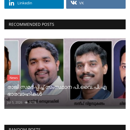
Linkedin
VK
RECOMMENDED POSTS
News
രാജി സമർപ്പിച്ച് സംസ്ഥാന പി.വൈ.പി.എ
ഭാരവാഹികൾ
Jul 5, 2026
5278
RANDOM POSTS