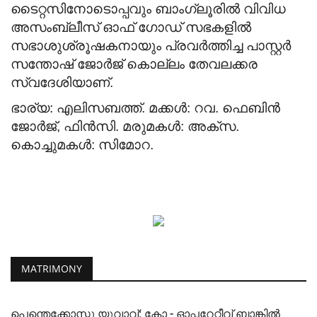
ടൈറ്റസിനോടൊപ്പവും ബാംഗ്ലൂരിൽ വിവിധ
അസംബ്ലീസ് ഓഫ് ഗോഡ് സഭകളിൽ
സഭാശുശ്രൂഷകനായും പ്രവർത്തിച്ച പാസ്റ്റർ
സന്തോഷ് ജോർജ് കൊല്ലം തേവലക്കര
സ്വദേശിയാണ്.
ഭാര്യ: എലിസബത്ത്. മക്കൾ:
റവ. ഫെബിൻ
ജോർജ്, ഫിൻസി.
മരുമകൾ: അക്സ.
കൊച്ചുമകൾ:
സിമോറ.
MATRIMONY
പെന്തെക്കോസ്തു യുവാവ്; കോ - ഓപ്പറേറ്റീവ് ബാങ്കിൽ