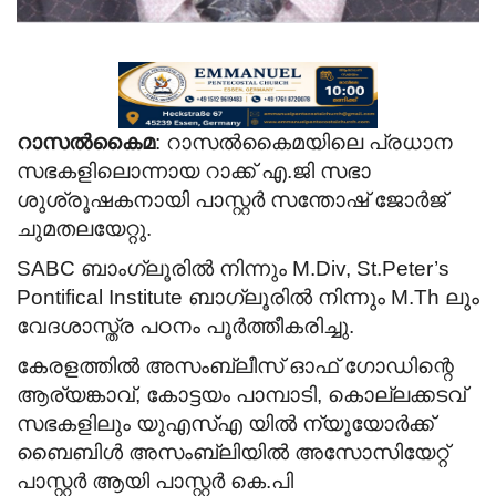
റാസൽകൈമ
: റാസൽകൈമയിലെ പ്രധാന
സഭകളിലൊന്നായ റാക്ക് എ.ജി സഭാ
ശുശ്രൂഷകനായി പാസ്റ്റർ സന്തോഷ് ജോർജ്
ചുമതലയേറ്റു.
SABC ബാംഗ്ലൂരിൽ നിന്നും M.Div, St.Peter’s
Pontifical Institute ബാഗ്ലൂരിൽ നിന്നും M.Th ലും
വേദശാസ്ത്ര പഠനം പൂർത്തീകരിച്ചു.
കേരളത്തിൽ അസംബ്ലീസ് ഓഫ് ഗോഡിന്റെ
ആര്യങ്കാവ്, കോട്ടയം പാമ്പാടി, കൊല്ലക്കടവ്
സഭകളിലും യുഎസ്എ യിൽ ന്യൂയോർക്ക്
ബൈബിൾ അസംബ്ലിയിൽ അസോസിയേറ്റ്
പാസ്റ്റർ ആയി പാസ്റ്റർ കെ.പി