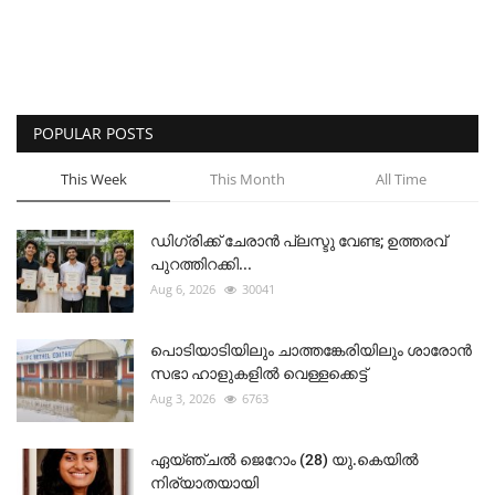
POPULAR POSTS
This Week
This Month
All Time
ഡിഗ്രിക്ക് ചേരാന്‍ പ്ലസ്ടു വേണ്ട; ഉത്തരവ്
പുറത്തിറക്കി...
Aug 6, 2026
30041
പൊടിയാടിയിലും ചാത്തങ്കേരിയിലും ശാരോൻ
സഭാ ഹാളുകളിൽ വെള്ളക്കെട്ട്
Aug 3, 2026
6763
ഏയ്ഞ്ചൽ ജെറോം (28) യു.കെയിൽ
നിര്യാതയായി