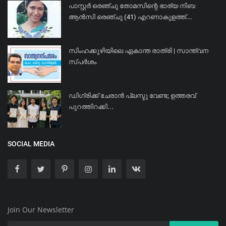
പാസ്റ്റർ രെഞ്ചു തോമസിന്റെ ഭാര്യ നിബ
ആൻസി രെഞ്ചു (41) എറണാകുളത്ത്...
സിംഹക്കുഴിയിലെ ഏകാന്ത രാത്രി | സാന്ത്വന
സ്പർശം
ഡിഗ്രിക്ക് ചേരാന്‍ പ്ലസ്ടു വേണ്ട; ഉത്തരവ്
പുറത്തിറക്കി...
SOCIAL MEDIA
Join Our Newsletter