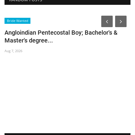
Bride Wanted
G
Angloindian Pentecostal Boy; Bachelor's &
P
Master's degree...
L
Aug 7, 2026
Au