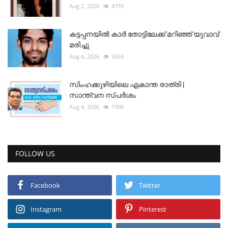
Aug 2, 2026
4735
കട്ടപ്പനയിൽ കാർ തോട്ടിലേക്ക് മറിഞ്ഞ് യുവാവ്
മരിച്ചു
Aug 6, 2026
3654
സിംഹക്കുഴിയിലെ ഏകാന്ത രാത്രി |
സാന്ത്വന സ്പർശം
Aug 4, 2026
1906
FOLLOW US
Facebook
Twitter
Instagram
Pinterest