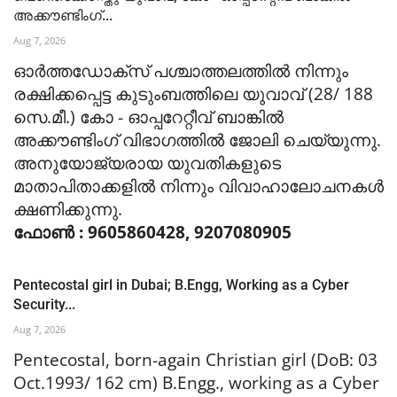
അക്കൗണ്ടിംഗ്...
Aug 7, 2026
ഓർത്തഡോക്സ് പശ്ചാത്തലത്തിൽ നിന്നും
രക്ഷിക്കപ്പെട്ട കുടുംബത്തിലെ യുവാവ് (28/ 188
സെ.മീ.) കോ - ഓപ്പറേറ്റീവ് ബാങ്കിൽ
അക്കൗണ്ടിംഗ് വിഭാഗത്തിൽ ജോലി ചെയ്യുന്നു.
അനുയോജ്യരായ യുവതികളുടെ
മാതാപിതാക്കളിൽ നിന്നും വിവാഹാലോചനകൾ
ക്ഷണിക്കുന്നു.
ഫോൺ : 9605860428, 9207080905
Pentecostal girl in Dubai; B.Engg, Working as a Cyber
Security...
Aug 7, 2026
Pentecostal, born-again Christian girl (DoB: 03
Oct.1993/ 162 cm) B.Engg., working as a Cyber