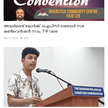
അയർലണ്ട് കോർക്ക് ഐപിസി ടാബോർ സഭ
കൺവെൻഷൻ നവം. 7-9 വരെ
Nov 6, 2025
656