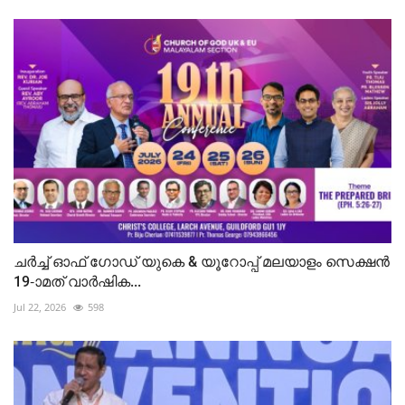
ചർച്ച് ഓഫ് ഗോഡ് യുകെ & യൂറോപ്പ് മലയാളം സെക്ഷൻ
19-ാമത് വാർഷിക...
Jul 22, 2026
598