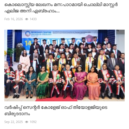
കൊലൊസ്സ്യ ലേഖനം മന:പാഠമായി ചൊല്ലി മാസ്റ്റർ
എലിജ അനി ഏബ്രഹാം...
Feb 16, 2026
1433
വർഷിപ്പ് സെന്റർ കോളേജ് ഓഫ് തിയോളജിയുടെ
ബിരുദദാനം
Sep 22, 2025
1092