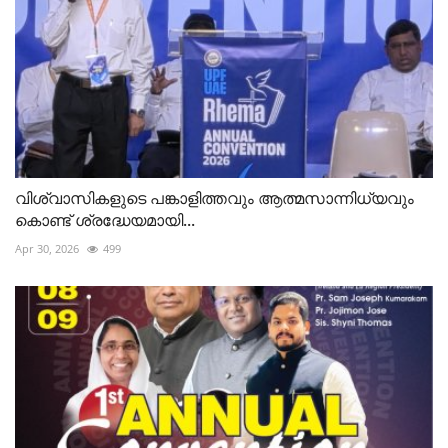
വിശ്വാസികളുടെ പങ്കാളിത്തവും ആത്മസാന്നിധ്യവും
കൊണ്ട് ശ്രദ്ധേയമായി...
Apr 30, 2026
499