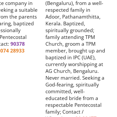
ate company in
(Bengaluru), from a well-
eeking a suitable
respected family in
from the parents
Adoor, Pathanamthitta,
aring, baptized
Kerala. Baptized,
ssionally
spiritually grounded;
 Pentecostal
family attending TPM
tact:
90378
Church, groom a TPM
074 28933
member, brought up and
baptized in IPC (UAE),
currently worshipping at
AG Church, Bengaluru.
Never married.
Seeking a
God-fearing, spiritually
committed, well-
educated bride from a
respectable Pentecostal
family;
Contact /