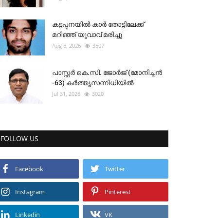
കട്ടപ്പനയിൽ കാർ തോട്ടിലേക്ക്
മറിഞ്ഞ് യുവാവ് മരിച്ചു
Aug 6, 2026
3507
പാസ്റ്റർ കെ.സി. ജോർജ് (മോനിച്ചൻ
-63) കർത്തൃസന്നിധിയിൽ
Jul 31, 2026
3020
FOLLOW US
Facebook
Twitter
Instagram
Pinterest
Linkedin
VK