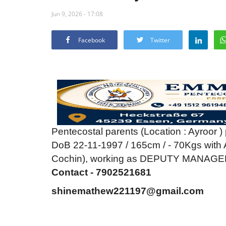
Jun 9, 2026 - 17:08
Facebook
Twitter
Pentecostal parents (Location : Ayroor ) p
DoB 22-11-1997 / 165cm / - 70Kgs with 
Cochin), working as DEPUTY MANAGER 
Contact - 7902521681
shinemathew221197@gmail.com