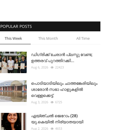
POPULAR POSTS
This Week
This Month
All Time
ഡിഗ്രിക്ക് ചേരാന്‍ പ്ലസ്ടു വേണ്ട;
ഉത്തരവ് പുറത്തിറക്കി...
Aug 6, 2026
22423
പൊടിയാടിയിലും ചാത്തങ്കേരിയിലും
ശാരോൻ സഭാ ഹാളുകളിൽ
വെള്ളക്കെട്ട്
Aug 3, 2026
6725
ഏയ്ഞ്ചൽ ജെറോം (28)
യു.കെയിൽ നിര്യാതയായി
Aug 2, 2026
4653