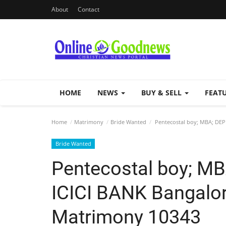
About
Contact
HOME
NEWS
BUY & SELL
FEAT
Home
Matrimony
Bride Wanted
Pentecostal boy; MBA; DEP
Bride Wanted
Pentecostal boy; 
ICICI BANK Bangalor
Matrimony 10343