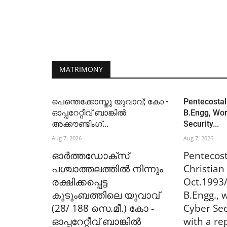
MATRIMONY
പെന്തെക്കോസ്തു യുവാവ്; കോ -
Pentecostal 
ഓപ്പറേറ്റീവ് ബാങ്കിൽ
B.Engg, Wor
അക്കൗണ്ടിംഗ്...
Security...
Aug 7, 2026
Aug 7, 2026
ഓർത്തഡോക്സ്
Pentecost
പശ്ചാത്തലത്തിൽ നിന്നും
Christian 
രക്ഷിക്കപ്പെട്ട
Oct.1993
കുടുംബത്തിലെ യുവാവ്
B.Engg., 
(28/ 188 സെ.മീ.) കോ -
Cyber Se
ഓപ്പറേറ്റീവ് ബാങ്കിൽ
with a re