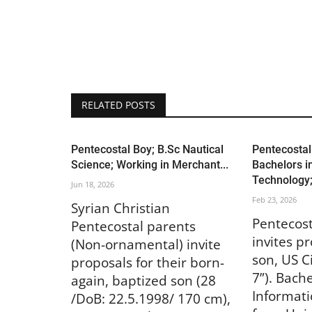
SS News
Pentecostal Girl in Gujarat; BH
Medical Officer/ Wanted...
Apr 29, 2026
147
RELATED POSTS
Pentecostal Boy; B.Sc Nautical
Pentecostal
Science; Working in Merchant...
Bachelors i
Technology;.
Jun 18, 2026
Feb 23, 2026
Syrian Christian
Pentecost
Pentecostal parents
invites pr
(Non-ornamental) invite
son, US Ci
proposals for their born-
7”). Bache
again, baptized son (28
Informat
/DoB: 22.5.1998/ 170 cm),