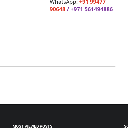
WhatsApp:
+91 99477
90648
/ +971 561494886
MOST VIEWED POSTS
S