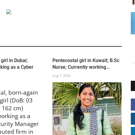
girl in Dubai;
Pentecostal girl in Kuwait; B.Sc
king as a Cyber
Nurse; Currently working...
Aug 7, 2026
al, born-again
girl (DoB: 03
/ 162 cm)
working as a
curity Manager
puted firm in