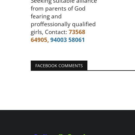
Seeking suitable alliance
from parents of God
fearing and
proffessionally qualified
girls,
Contact:
73568
64905,
94003 58061
FACEBOOK COMMENTS