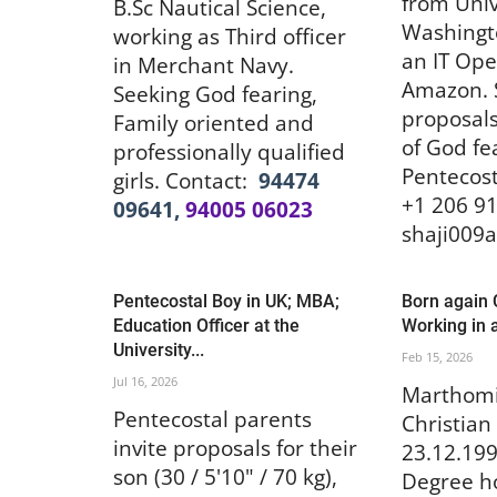
from Univ
B.Sc Nautical Science,
Washingt
working as Third officer
an IT Ope
in Merchant Navy.
Amazon. S
Seeking God fearing,
proposal
Family oriented and
of God fe
professionally qualified
Pentecost
girls. Contact:
94474
+1 206 9
09641,
94005 06023
shaji009
Pentecostal Boy in UK; MBA;
Born again 
Education Officer at the
Working in 
University...
Feb 15, 2026
Jul 16, 2026
Marthomi
Pentecostal parents
Christian
invite proposals for their
23.12.199
son (30 / 5'10" / 70 kg),
Degree h