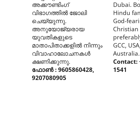
അക്കൗണ്ടിംഗ്
Dubai. Bo
വിഭാഗത്തിൽ ജോലി
Hindu fam
ചെയ്യുന്നു.
God-feari
അനുയോജ്യരായ
Christian
യുവതികളുടെ
preferabl
മാതാപിതാക്കളിൽ നിന്നും
GCC, USA,
വിവാഹാലോചനകൾ
Australia.
ക്ഷണിക്കുന്നു.
Contact:
ഫോൺ : 9605860428,
1541
9207080905