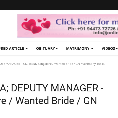
URED ARTICLE
OBITUARY
MATRIMONY
VIDEOS
UTY MANAGER - ICICI BANK Bangalore / Wanted Bride / GN Matrimony 10343
MBA; DEPUTY MANAGER -
e / Wanted Bride / GN