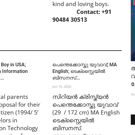
kind and loving boys.
Groom Wanted
Contact: +91
MS;
Pentecostal Girl; B.Tech Computer
90484 30513
Science Engg. (Data Analyst);...
Aug 6, 2026
 Boy in USA;
പെന്തെക്കോസ്തു യുവാവ്; MA
n Information
English; ടെക്‌സ്റ്റൈയില്‍
വ
..
ബിസനസ്...
Jun 16, 2026
Au
al parents
സിറിയന്‍ ക്രിസ്ത്യന്‍
oposal for their
പെന്തെക്കോസ്തു യുവാവ്
tizen (1994/ 5’
(29 / 172 cm) MA English
lors in
ടെക്‌സ്റ്റൈയില്‍
ion Technology
ബിസനസ്.