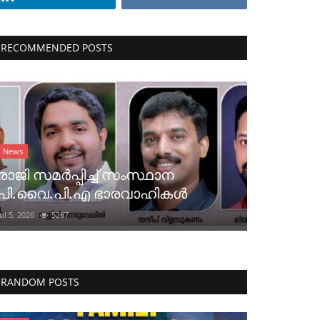
RECOMMENDED POSTS
News
രാജി സമർപ്പിച്ച് സംസ്ഥാന
പി.വൈ.പി.എ ഭാരവാഹികൾ
Jul 5, 2026
5267
RANDOM POSTS