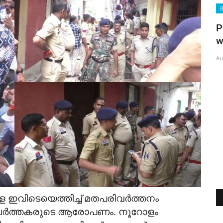
Bride Wanted
rking as
Pentecostal boy; BCom, DCA, BTh
working as Accounts Manager...
Aug 7, 2026
ഇ
ക
Au
കളെ ഇവിടെയെത്തിച്ച് മതപരിവർത്തനം
്രവർത്തകരുടെ ആരോപണം. നൂറോളം