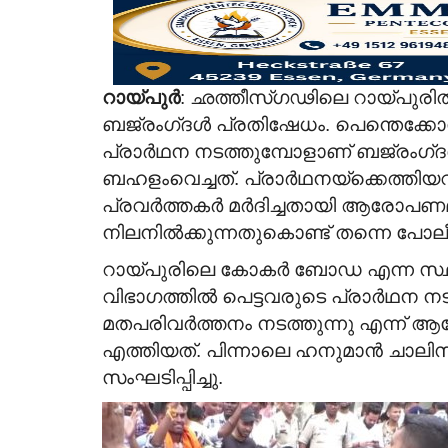
റായ്‌പുർ
: ഛത്തീസ്‌ഗഢിലെ റായ്പു‌രിൽ 
ബജ്രംഗ്‌ദൾ പ്രതിഷേധം. പെന്തെ
ക്കോ
പ്രാർഥന നടത്തുമ്പോളാണ് ബജ്രംഗ്
ബഹളംവെച്ചത്. പ്രാർഥനയ്ക്കെത്തിയവ
പ്രവർത്തകർ മർദിച്ചതായി ആരോപണ
നിലനിൽക്കുന്നതുകൊണ്ട് തന്നെ പോലീ
റായ്‌പുരിലെ കോകർ ബോഡ എന്ന സ്ഥലത
വിഭാഗത്തിൽ പെട്ടവരുടെ പ്രാർഥന ന
മതപരിവർത്തനം നടത്തുന്നു എന്ന് ആരോ
എത്തിയത്. പിന്നാലെ ഹനുമാൻ ചാലിസ ച
സംഘടിപ്പിച്ചു.