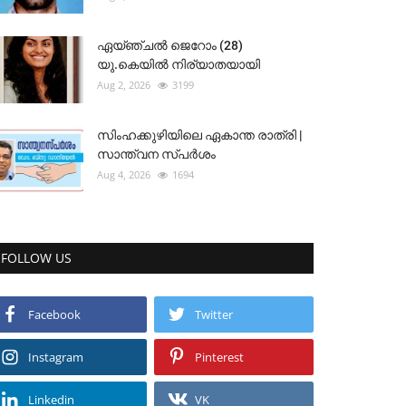
ഏയ്ഞ്ചൽ ജെറോം (28)
യു.കെയിൽ നിര്യാതയായി
Aug 2, 2026
3199
സിംഹക്കുഴിയിലെ ഏകാന്ത രാത്രി |
സാന്ത്വന സ്പർശം
Aug 4, 2026
1694
FOLLOW US
Facebook
Twitter
Instagram
Pinterest
Linkedin
VK