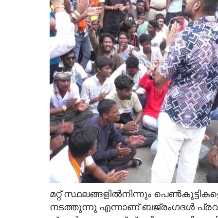
Bride Wanted
hattisgarh; M.A ;B.
Pentecostal boy; MBA in HR; Wo
HR in IT Industry,...
Aug 7, 2026
മറ്റ് സ്ഥലങ്ങളിൽനിന്നും പെൺകുട്ടി
നടത്തുന്നു എന്നാണ് ബജ്രംഗദൾ പ