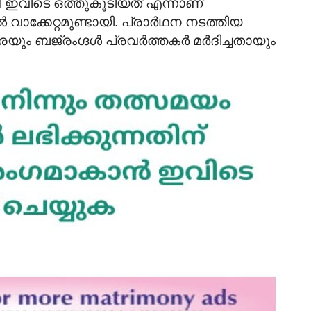
 ഇവിടെ ഒത്തുകൂടിയത് എന്നാണ്
ൽ വാക്കേറ്റമുണ്ടായി. പ്രാർഥന നടത്തിയ
െയും ബജ്രംഗ്ദൾ പ്രവർത്തകർ മർദിച്ചതായും