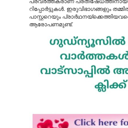
പ്രവർത്തകരാണ് പ്രതിഷേധത്തിനായി
റിപ്പോർട്ടുകൾ. ഇരുവിഭാഗങ്ങളും തമ്മി
പാസ്റ്ററെയും പ്രാർഥനയ്ക്കെത്തിയവര
ആരോപണമുണ്ട്
.