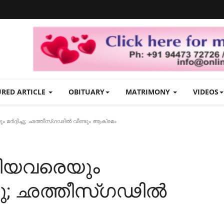
URED ARTICLE
OBITUARY
MATRIMONY
VIDEOS
 മർദ്ദിച്ചു; ഛത്തീസ്‌ഗഢിൽ വീണ്ടും ആക്രമം
തിയവരെയും
ിച്ചു; ഛത്തീസ്‌ഗഢിൽ