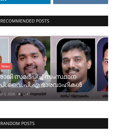
RECOMMENDED POSTS
News
രാജി സമർപ്പിച്ച് സംസ്ഥാന
പി.വൈ.പി.എ ഭാരവാഹികൾ
Jul 5, 2026
5349
RANDOM POSTS