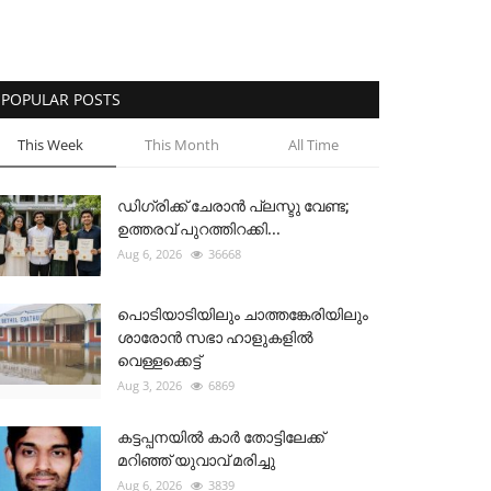
POPULAR POSTS
This Week
This Month
All Time
ഡിഗ്രിക്ക് ചേരാന്‍ പ്ലസ്ടു വേണ്ട;
ഉത്തരവ് പുറത്തിറക്കി...
Aug 6, 2026
36668
പൊടിയാടിയിലും ചാത്തങ്കേരിയിലും
ശാരോൻ സഭാ ഹാളുകളിൽ
വെള്ളക്കെട്ട്
Aug 3, 2026
6869
കട്ടപ്പനയിൽ കാർ തോട്ടിലേക്ക്
മറിഞ്ഞ് യുവാവ് മരിച്ചു
Aug 6, 2026
3839