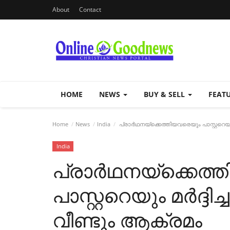
About
Contact
HOME
NEWS
BUY & SELL
FEAT
Home
News
India
പ്രാർഥനയ്ക്കെത്തിയവരെയും പാസ്റ്ററെയും
India
പ്രാർഥനയ്ക്കെത്
പാസ്റ്ററെയും മർദ്ദ
വീണ്ടും ആക്രമം