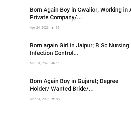
Born Again Boy in Gwalior; Working in 
Private Company/...
Apr 24, 2026
94
Born again Girl in Jaipur; B.Sc Nursing
Infection Control...
Mar 31, 2026
113
Born Again Boy in Gujarat; Degree
Holder/ Wanted Bride/...
Mar 31, 2026
93