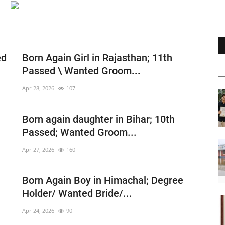
ed
Born Again Girl in Rajasthan; 11th
Passed \ Wanted Groom...
Apr 28, 2026
107
Born again daughter in Bihar; 10th
Passed; Wanted Groom...
Apr 27, 2026
160
Born Again Boy in Himachal; Degree
Holder/ Wanted Bride/...
Apr 24, 2026
90