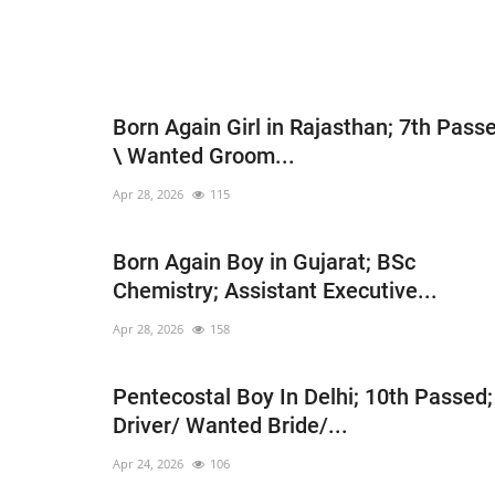
Born Again Girl in Rajasthan; 7th Pass
\ Wanted Groom...
Apr 28, 2026
115
Born Again Boy in Gujarat; BSc
Chemistry; Assistant Executive...
Apr 28, 2026
158
Pentecostal Boy In Delhi; 10th Passed;
Driver/ Wanted Bride/...
Apr 24, 2026
106