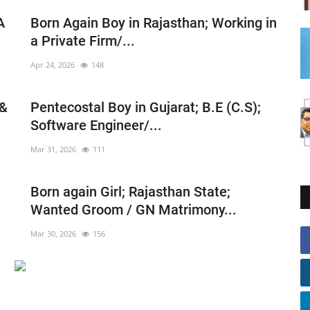
A
Born Again Boy in Rajasthan; Working in
a Private Firm/...
Apr 24, 2026
148
 &
Pentecostal Boy in Gujarat; B.E (C.S);
Software Engineer/...
Mar 31, 2026
111
Born again Girl; Rajasthan State;
Wanted Groom / GN Matrimony...
Mar 30, 2026
156