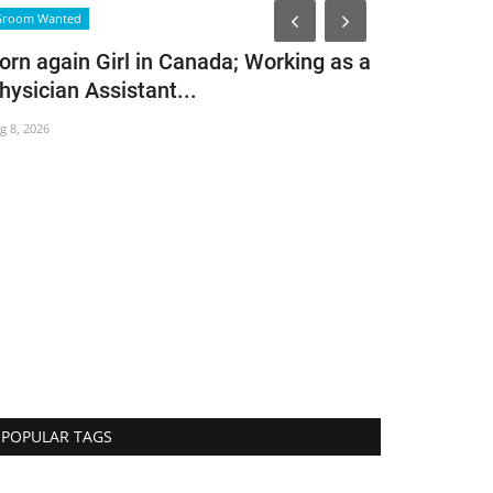
obituary
Groom Wanted
orn again Girl in Canada; Working as a
hysician Assistant...
g 8, 2026
കടപ്ര പേ
ചെറിയാൻ
Aug 8, 2026
75
POPULAR TAGS