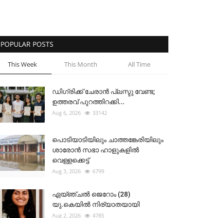
POPULAR POSTS
This Week
This Month
All Time
ഡിഗ്രിക്ക് ചേരാന്‍ പ്ലസ്ടു വേണ്ട;
ഉത്തരവ് പുറത്തിറക്കി...
Aug 6, 2026
33142
പൊടിയാടിയിലും ചാത്തങ്കേരിയിലും
ശാരോൻ സഭാ ഹാളുകളിൽ
വെള്ളക്കെട്ട്
Aug 3, 2026
6799
ഏയ്ഞ്ചൽ ജെറോം (28)
യു.കെയിൽ നിര്യാതയായി
Aug 2, 2026
4785