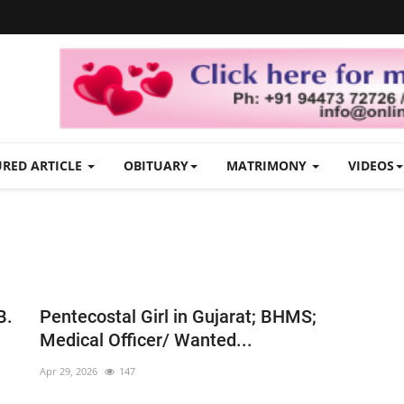
URED ARTICLE
OBITUARY
MATRIMONY
VIDEOS
B.
Pentecostal Girl in Gujarat; BHMS;
Medical Officer/ Wanted...
Apr 29, 2026
147