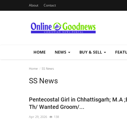
About
Contact
HOME
NEWS
BUY & SELL
FEAT
Home
SS News
SS News
Pentecostal Girl in Chhattisgarh; M.A ;
Th/ Wanted Groom/...
Apr 29, 2026
138