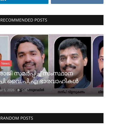
RECOMMENDED POSTS
News
രാജി സമർപ്പിച്ച് സംസ്ഥാന
പി.വൈ.പി.എ ഭാരവാഹികൾ
Jul 5, 2026
5307
RANDOM POSTS