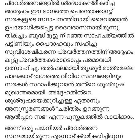
പ്രവർത്തനങ്ങളിൽ ശ്രദ്ധകേന്ദ്രീകരിച്ച
അദ്ദേഹം ഈ ഭാഗത്തെ പെന്തെ
ക്കോസ്ത്
സഭകളുടെ സ്ഥാപനത്തിനായി ദൈവത്താൽ
ഉപയോഗിക്കപ്പെട്ട ദൈവദാസനായിരുന്നു.
തികച്ചും ബുദ്ധിമുട്ടു നിറഞ്ഞ സാഹചര്യത്തിൽ
പട്ടിണിയും പൈദാഹവും സഹിച്ചു
സുവിശേഷീകരണ പ്രവർത്തനത്തിന് അദ്ദേഹം
കൂട്ടുപ്രവർത്തകരോടൊപ്പം പരമാവധി
ഉത്സാഹിച്ചു. തൽഫലമായി തൃശൂർ മാത്രമല്ല
പാലക്കാട് ഭാഗത്തെ വിവിധ സ്ഥലങ്ങളിലും
സഭകൾ സ്ഥാപിക്കുവാൻ തൻ്റെ ശുശ്രൂഷ
മുഖാന്തരമായി. അദ്ദേഹതിൻ്റെ
ശുശ്രൂഷയെക്കുറിച്ചുള്ള ഏതാനും
അനുസ്മരണങ്ങൾ
“ചരിത്രം ഉറങ്ങുന്ന
ആൽപ്പാറ സഭ” എന്ന പുസ്തകത്തിൽ വായിക്കാം.
അന്ന് ഒരു പയനിയർ പ്രവർത്തന
സ്ഥലമായിരുന്ന എളനാട് ക്രമീകരിച്ചിരുന്ന