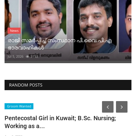
News
രാജി സമർപ്പിച്ച് സംസ്ഥാന പി.വൈ.പി.എ
ഭാരവാഹികൾ
Jul 5, 2026
5153
RANDOM POSTS
Groom Wanted
Pentecostal Girl in Kuwait; B.Sc. Nursing;
Working as a...