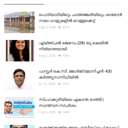
പൊടിയാടിയിലും ചാത്തങ്കേരിയിലും ശാരോൻ
സഭാ ഹാളുകളിൽ വെള്ളക്കെട്ട്
Aug 3, 2026
6514
ഏയ്ഞ്ചൽ ജെറോം (28) യു.കെയിൽ
നിര്യാതയായി
Aug 2, 2026
4392
പാസ്റ്റർ കെ.സി. ജോർജ് (മോനിച്ചൻ -63)
കർത്തൃസന്നിധിയിൽ
Jul 31, 2026
2910
സിംഹക്കുഴിയിലെ ഏകാന്ത രാത്രി |
സാന്ത്വന സ്പർശം
Aug 4, 2026
2448
സൗത്ത് ഇന്ത്യ അസംബ്ലീസ് ഓഫ് ഗോഡ്