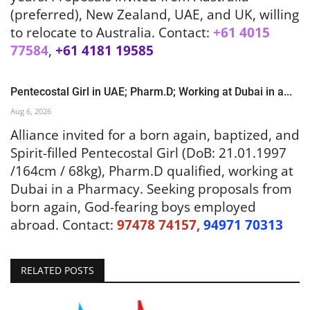
(preferred), New Zealand, UAE, and UK, willing
to relocate to
Australia.
Contact:
+61 4015
77584
,
+61 4181 19585
Pentecostal Girl in UAE; Pharm.D; Working at Dubai in a...
Aug 6, 2026
Alliance invited for a born again, baptized, and
Spirit-filled Pentecostal Girl (DoB: 21.01.1997
/164cm / 68kg), Pharm.D qualified, working at
Dubai in a Pharmacy. Seeking proposals from
born again, God-fearing boys employed
abroad. Contact:
97478 74157,
94971 70313
RELATED POSTS