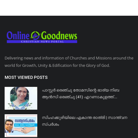
Delivering news and information of Churches and Missions around the
world for Growth, Unity & Edification for the Glory of God.
MOST VIEWED POSTS
പാസ്റ്റർ രെഞ്ചു തോമസിന്റെ ഭാര്യ നിബ
ആൻസി രെഞ്ചു (41) എറണാകുളത്ത്...
സിംഹക്കുഴിയിലെ ഏകാന്ത രാത്രി | സാന്ത്വന
സ്പർശം