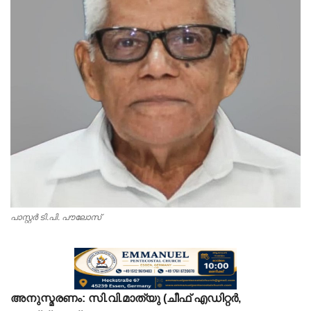
Videos
Praise & Prayers
Contact US
പാസ്റ്റർ ടി.പി. പൗലോസ്
അനുസ്മരണം:
സി.വി.മാത്യു (ചീഫ് എഡിറ്റർ,