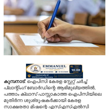
Videos
Praise & Prayers
Contact US
കുമ്പനാട്
: ഐപിസി കേരള സ്റ്റേറ്റ് ചർച്ച്
പ്ലാന്റിംഗ് ബോർഡിന്റെ ആഭിമുഖ്യത്തിൽ,
പത്താം ക്ലാസ് പാസ്സാകാത്ത ഐപിസിയിലെ
മുതിർന്ന ശുശ്രൂഷകർക്കായി കേരള
സാക്ഷരതാ മിഷന്റെ എസ്എസ്എൽസി