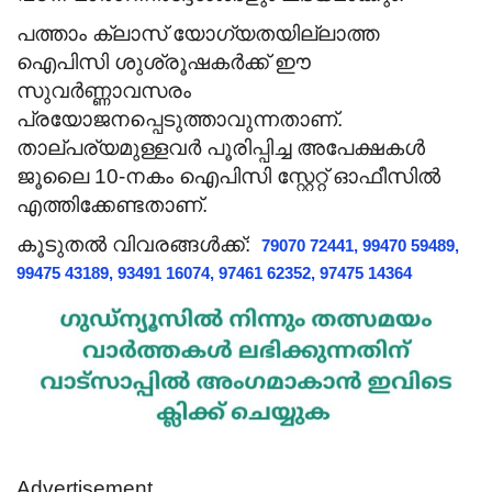
പത്താം ക്ലാസ് യോഗ്യതയില്ലാത്ത
ഐപിസി ശുശ്രൂഷകർക്ക് ഈ
സുവർണ്ണാവസരം
പ്രയോജനപ്പെടുത്താവുന്നതാണ്.
താല്പര്യമുള്ളവർ പൂരിപ്പിച്ച അപേക്ഷകൾ
ജൂലൈ 10-നകം ഐപിസി സ്റ്റേറ്റ് ഓഫീസിൽ
എത്തിക്കേണ്ടതാണ്.
കൂടുതൽ വിവരങ്ങൾക്ക്:
79070 72441, 99470 59489,
99475 43189, 93491 16074, 97461 62352, 97475 14364
Advertisement