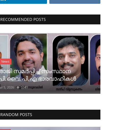
RECOMMENDED POSTS
News
രാജി സമർപ്പിച്ച് സംസ്ഥാന
പി.വൈ.പി.എ ഭാരവാഹികൾ
Jul 5, 2026
5349
RANDOM POSTS