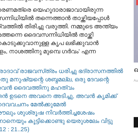
Groom Wanted
ദാഹരണമത്രെ യെഹൂദാരാജാവായിരുന്ന
Pentecostal girl in UK;/B.Sc in
്നിധിയിൽ തന്നെത്താൻ താഴ്ത്തിയപ്പോൾ
Physiotherapy; working...
ൽ തിരിച്ചു വരുത്തി. നമ്മുടെ അന്ത്യം
െത്തന്നെ ദൈവസന്നിധിയിൽ താഴ്ത്തി
Aug 7, 2026
ടുക്കുവാനുള്ള കൃപ ലഭിക്കുവാൻ
നിഗളം, നാശത്തിനു മുമ്പെ ഗർവം' എന്ന
ഖ
ഹെരോദാവ് രാജവസ്‌ത്രം ധരിച്ചു ഭദ്രാസനത്തിൽ
9
തു മനുഷ്യന്റെ ശബ്ദമല്ല, ഒരു ദേവന്റെ
Au
 അവൻ ദൈവത്തിനു മഹത്വം
തൻ ഉടനെ അവനെ അടിച്ചു, അവൻ കൃമിക്ക്
 ദൈവവചനം മേൽക്കുമേൽ
ശൗലും ശുശ്രൂഷ നിവർത്തിച്ചശേഷം
നെയും കൂട്ടിക്കൊണ്ടു യെരുശലേം വിട്ടു
2 : 21..25)