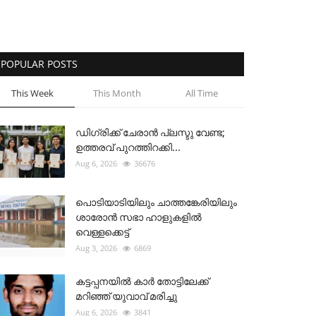
POPULAR POSTS
This Week
This Month
All Time
ഡിഗ്രിക്ക് ചേരാന്‍ പ്ലസ്ടു വേണ്ട;
ഉത്തരവ് പുറത്തിറക്കി...
Aug 6, 2026
36676
പൊടിയാടിയിലും ചാത്തങ്കേരിയിലും
ശാരോൻ സഭാ ഹാളുകളിൽ
വെള്ളക്കെട്ട്
Aug 3, 2026
6869
കട്ടപ്പനയിൽ കാർ തോട്ടിലേക്ക്
മറിഞ്ഞ് യുവാവ് മരിച്ചു
Aug 6, 2026
3841