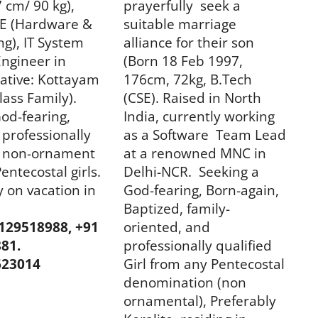
E (Hardware &
suitable marriage
g), IT System
alliance for their son
ngineer in
(Born 18 Feb 1997,
ative: Kottayam
176cm, 72kg, B.Tech
lass Family).
(CSE). Raised in North
od-fearing,
India, currently working
 professionally
as a Software
Team Lead
d, non-ornament
at a renowned MNC in
entecostal girls.
Delhi-NCR. Seeking a
y on vacation in
God-fearing, Born-again,
Baptized, family-
8129518988, +91
oriented, and
81.
professionally qualified
623014
Girl from any Pentecostal
denomination (non
ornamental), Preferably
Keralite, residing in
North India or willing to