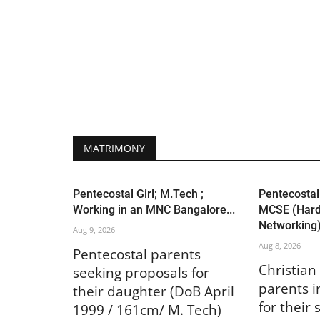
MATRIMONY
Pentecostal Girl; M.Tech ;
Pentecostal
Working in an MNC Bangalore...
MCSE (Har
Networking),
Aug 9, 2026
Aug 8, 2026
Pentecostal parents
Christian
seeking proposals for
parents i
their daughter (DoB April
for their
1999 / 161cm/ M. Tech)
1994/ 177
working in an MNC