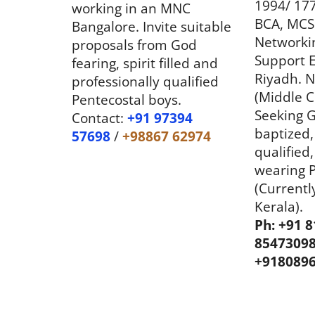
BCA, MCS
Bangalore. Invite suitable
Networkin
proposals from God
Support E
fearing, spirit filled and
Riyadh. N
professionally qualified
(Middle C
Pentecostal boys.
Seeking G
Contact:
+91 97394
baptized,
57698
/
+98867 62974
qualifie
wearing P
(Currentl
Kerala).
Ph: +91 
85473098
+918089