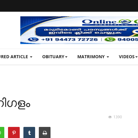
URED ARTICLE
OBITUARY
MATRIMONY
VIDEOS
 നിഗളം
1390