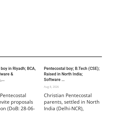
 boy in Riyadh; BCA,
Pentecostal boy; B.Tech (CSE);
dware &
Raised in North India;
...
Software ...
Aug 8, 2026
 Pentecostal
Christian Pentecostal
nvite proposals
parents, settled in North
 son (DoB: 28-06-
India (Delhi-NCR),
 cm/ 90 kg),
prayerfully seek a