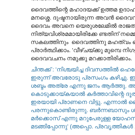
US & Canada
ദൈവത്തിന്റെ മഹാദയക്ക് ഉത്തമ ഉ
മനശ്ശെ. ദുഷ്ടനായിരുന്ന അവൻ ദൈവസന
ദൈവം അവനെ യെരുശലേമിൽ രാജത്വത്തി
നിത്യവിശ്രമമായിരിക്കേ ണ്ടതിന് നമ്മ
സകലത്തിനും ദൈവത്തിനു മഹത്വം കൊ
പ്രാർത്ഥിക്കാം. 'വീഴ്ചയ്ക്കു മുമ്പെ 
ദൈവവചനം നമുക്കു മറക്കാതിരിക്കാം.
AGIFNA 29 - മത് ദേശീയ
ചിന്തക്ക് : 'നിശ്ചയിച്ച ദിവസത്തിൽ 
കോൺഫറൻസ് 2027 ജൂലൈ 2
ഇരുന്ന് അവരോടു പ്രസംഗം കഴിച്ചു. ഇ
മുതൽ ഓഗസ്റ്റ്...
ശബ്ദം അത്രേ എന്നു ജനം ആർത്തു.
കൊടുക്കായ്കയാൽ കർത്താവിന്റെ ദൂ
Jul 28, 2026
553
ഇരയായി പ്രാണനെ വിട്ടു. എന്നാൽ
പരന്നുകൊണ്ടിരുന്നു. ബർന്നബാസും 
മർക്കൊസ് എന്നു മറുപേരുള്ള യോഹന്നാ
മടങ്ങിപ്പോന്നു' (അപ്പൊ. പ്രവൃത്തികൾ 1