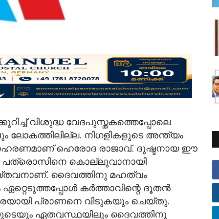
റിച്ച് വിശുദ്ധ വേദപുസ്തകത്തെപ്പോലെ
്ഥവും ലോകത്തിലില്ല. നിഗളികളുടെ അന്ത്യം
ഉദാഹരണമാണ് ഹെരോദ രാജാവ്. ദുഷ്ടനായ ഈ
ം പത്രൊസിനെ കൊല്ലുവാനായി
യ്തവനാണ്. ദൈവത്തിനു മഹത്വം
്റെടുത്തപ്പോൾ കർത്താവിന്റെ ദൂതൻ
രയായി പ്രാണനെ വിടുകയും ചെയ്തു.
ൂഷയുടെയും ഏതവസ്ഥയിലും ദൈവത്തിനു