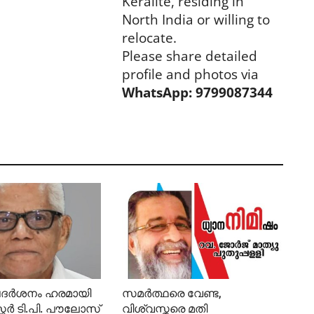
relocate.
Please share detailed
profile and photos via
WhatsApp: 9799087344
ദർശനം ഹരമായി
സമർത്ഥരെ വേണ്ട,
റ്റർ ടി.പി. പൗലോസ്
വിശ്വസ്തരെ മതി
2294
Feb 8, 2026
569