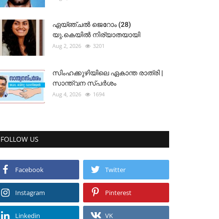
ഏയ്ഞ്ചൽ ജെറോം (28)
യു.കെയിൽ നിര്യാതയായി
Aug 2, 2026
3201
സിംഹക്കുഴിയിലെ ഏകാന്ത രാത്രി |
സാന്ത്വന സ്പർശം
Aug 4, 2026
1694
FOLLOW US
Facebook
Twitter
Instagram
Pinterest
Linkedin
VK