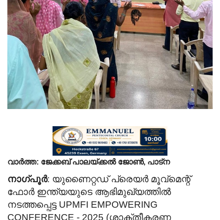
Videos
Praise & Prayers
Contact US
വാർത്ത: ജേക്കബ് പാലയ്ക്കൽ ജോൺ, പാട്ന
നാഗ്പൂർ
: യുണൈറ്റഡ് പ്രെയർ മൂവ്‌മെന്റ്
ഫോർ ഇന്ത്യയുടെ ആഭിമുഖ്യത്തിൽ
നടത്തപ്പെട്ട UPMFI EMPOWERING
CONFERENCE - 2025 (ശാക്തീകരണ