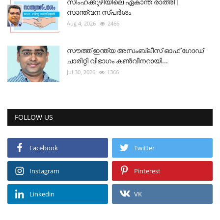
സിംഹക്കുഴിയിലെ ഏകാന്ത രാത്രി |
സാന്ത്വന സ്പർശം
Aug 4, 2026
2466
സൗത്ത് ഇന്ത്യ അസംബ്ലീസ് ഓഫ് ഗോഡ്
ചാരിറ്റി വിഭാഗം കൺവീനറായി...
Jul 30, 2026
1366
FOLLOW US
Facebook
Twitter
Instagram
Pinterest
Linkedin
VK