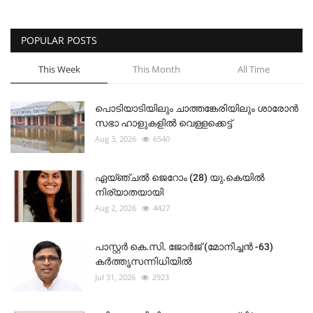
POPULAR POSTS
This Week
This Month
All Time
പൊടിയാടിയിലും ചാത്തങ്കേരിയിലും ശാരോൻ
സഭാ ഹാളുകളിൽ വെള്ളക്കെട്ട്
Aug 3, 2026
6540
ഏയ്ഞ്ചൽ ജെറോം (28) യു.കെയിൽ
നിര്യാതയായി
Aug 2, 2026
4427
പാസ്റ്റർ കെ.സി. ജോർജ് (മോനിച്ചൻ -63)
കർത്തൃസന്നിധിയിൽ
Jul 31, 2026
2923