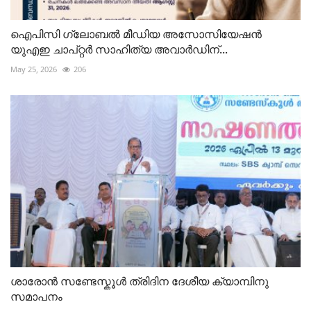
ഐപിസി ഗ്ലോബൽ മീഡിയ അസോസിയേഷൻ
യുഎഇ ചാപ്റ്റർ സാഹിത്യ അവാർഡിന്...
May 25, 2026
206
ശാരോൻ സണ്ടേസ്കൂൾ ത്രിദിന ദേശീയ ക്യാമ്പിനു
സമാപനം