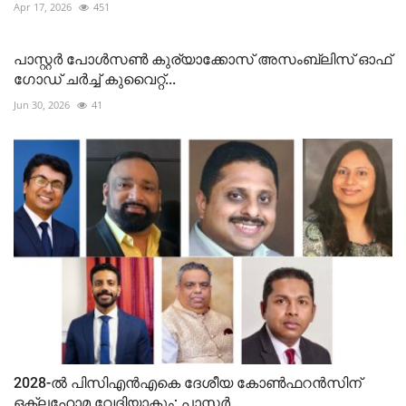
Apr 17, 2026
451
പാസ്റ്റർ പോൾസൺ കുര്യാക്കോസ് അസംബ്ലിസ് ഓഫ്
ഗോഡ് ചർച്ച് കുവൈറ്റ്‌...
Jun 30, 2026
41
2028-ൽ പിസിഎൻഎകെ ദേശീയ കോൺഫറൻസിന്
ഒക്‌ലഹോമ വേദിയാകും; പാസ്റ്റർ...