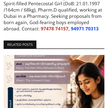
Spirit-filled Pentecostal Girl (DoB: 21.01.1997
/164cm / 68kg), Pharm.D qualified, working at
Dubai in a Pharmacy. Seeking proposals from
born again, God-fearing boys employed
abroad. Contact:
97478 74157,
94971 70313
RELATED POSTS