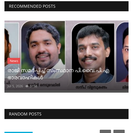
RECOMMENDED POSTS
News
രാജി സമർപ്പിച്ച് സംസ്ഥാന പി.വൈ.പി.എ
ഭാരവാഹികൾ
Jul 5, 2026
5158
RANDOM POSTS
India