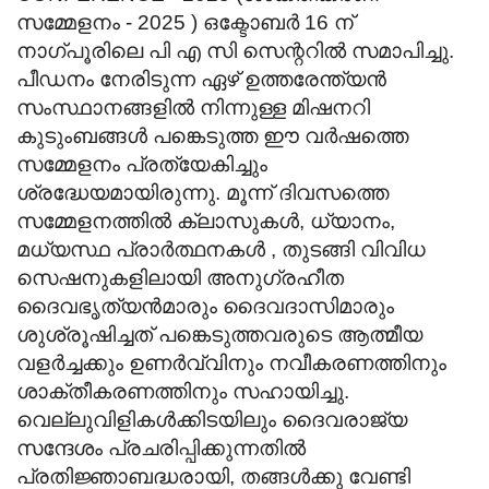
സമ്മേളനം - 2025 ) ഒക്ടോബർ 16 ന്
നാഗ്പൂരിലെ പി എ സി സെന്ററിൽ സമാപിച്ചു.
പീഡനം നേരിടുന്ന ഏഴ് ഉത്തരേന്ത്യൻ
സംസ്ഥാനങ്ങളിൽ നിന്നുള്ള മിഷനറി
കുടുംബങ്ങൾ പങ്കെടുത്ത ഈ വർഷത്തെ
സമ്മേളനം പ്രത്യേകിച്ചും
ശ്രദ്ധേയമായിരുന്നു. മൂന്ന് ദിവസത്തെ
സമ്മേളനത്തിൽ ക്ലാസുകൾ, ധ്യാനം,
മധ്യസ്ഥ പ്രാർത്ഥനകൾ , തുടങ്ങി വിവിധ
സെഷനുകളിലായി അനുഗ്രഹീത
ദൈവഭൃത്യൻമാരും ദൈവദാസിമാരും
ശുശ്രൂഷിച്ചത് പങ്കെടുത്തവരുടെ ആത്മീയ
വളർച്ചക്കും ഉണർവ്വിനും നവീകരണത്തിനും
ശാക്തീകരണത്തിനും സഹായിച്ചു.
വെല്ലുവിളികൾക്കിടയിലും ദൈവരാജ്യ
സന്ദേശം പ്രചരിപ്പിക്കുന്നതിൽ
പ്രതിജ്ഞാബദ്ധരായി, തങ്ങൾക്കു വേണ്ടി