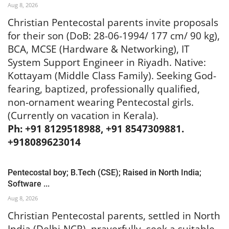
Aug 8, 2026
Christian Pentecostal parents invite proposals
for their son (DoB: 28-06-1994/ 177 cm/ 90 kg),
BCA, MCSE (Hardware & Networking), IT
System Support Engineer in Riyadh. Native:
Kottayam (Middle Class Family). Seeking God-
fearing, baptized, professionally qualified,
non-ornament wearing Pentecostal girls.
(Currently on vacation in Kerala).
Ph: +91 8129518988, +91 8547309881.
+918089623014
Pentecostal boy; B.Tech (CSE); Raised in North India;
Software ...
Aug 8, 2026
Christian Pentecostal parents, settled in North
India (Delhi-NCR), prayerfully seek a suitable