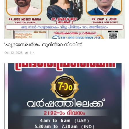
'ഹൃദയസ്പർശം' നൂറിൻ്റെ നിറവിൽ
Oct 12, 2025
414