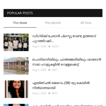
POPULAR POSTS
This Week
This Month
All Time
ഡിഗ്രിക്ക് ചേരാന്‍ പ്ലസ്ടു വേണ്ട; ഉത്തരവ്
പുറത്തിറക്കി...
Aug 6, 2026
36351
പൊടിയാടിയിലും ചാത്തങ്കേരിയിലും ശാരോൻ
സഭാ ഹാളുകളിൽ വെള്ളക്കെട്ട്
Aug 3, 2026
6847
ഏയ്ഞ്ചൽ ജെറോം (28) യു.കെയിൽ
നിര്യാതയായി
Aug 2, 2026
4872