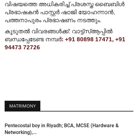
വിഷയത്തെ അധികരിച്ച് പ്രശസ്ത ബൈബിൾ
പ്രഭാഷകൻ പാസ്റ്റർ ഷാജി യോഹന്നാൻ,
പത്തനാപുരം പ്രഭാഷണം നടത്തും.
കൂടുതൽ വിവരങ്ങൾക്ക്: വാട്ട്സ്ആപ്പിൽ
ബന്ധപ്പേടേണ്ട നമ്പർ
: +91 80898 17471, +91
94473 72726
MATRIMONY
Pentecostal boy in Riyadh; BCA, MCSE (Hardware &
Networking),...