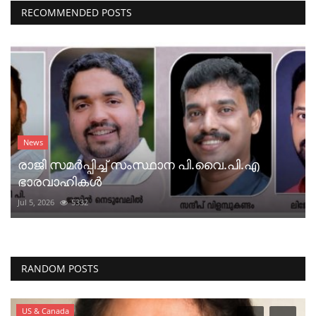
RECOMMENDED POSTS
News
രാജി സമർപ്പിച്ച് സംസ്ഥാന പി.വൈ.പി.എ
ഭാരവാഹികൾ
Jul 5, 2026
5332
RANDOM POSTS
US & Canada