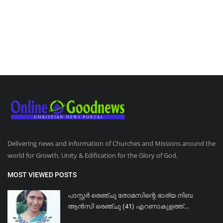
Delivering news and information of Churches and Missions around the
world for Growth, Unity & Edification for the Glory of God.
MOST VIEWED POSTS
പാസ്റ്റർ രെഞ്ചു തോമസിന്റെ ഭാര്യ നിബ
ആൻസി രെഞ്ചു (41) എറണാകുളത്ത്...