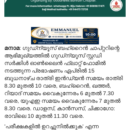
മനാമ
: ഗുഡ്ന്യൂസ് ബഹ്റൈൻ ചാപ്റ്ററിന്റെ
ആഭിമുഖ്യത്തിൽ ഗുഡ്ന്യൂസ് സ്റ്റഡി
സർക്കിൾ ഓൺലൈൻ ഫ്ലാറ്റ് ഫോമിൽ
നടത്തുന്ന പ്രഭാഷണം ഏപ്രിൽ 15
ബുധനാഴ്ച രാത്രി ഇൻഡ്യൻ സമയം രാത്രി
8.30 മുതൽ 10 വരെ, ബഹ്‌റൈൻ, ഖത്തർ,
റിയാദ് സമയം വൈകുന്നേരം 6 മുതൽ 7.30
വരെ, യുഎഇ സമയം വൈകുന്നേരം 7 മുതൽ
8.30 വരെ. ഡാളസ്, കാൻസസ്, ചിക്കാഗോ:
രാവിലെ 10 മുതൽ 11.30 വരെ.
'പരീക്ഷകളിൽ ഉറച്ചുനിൽക്കുക' എന്ന