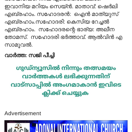
ഇവാനിയ മറിയം സെയ്ൻ.
മാതാവ്: ഷെർലി
എബ്രഹാം.
സഹോദരൻ: ഐൻ മാത്യുസ്
എബ്രഹാം.
സഹോദരി: കെസിയ റേച്ചൽ
എബ്രഹാം.
സഹോദരന്റെ ഭാര്യ: അലീന
തോമസ്.
സഹോദരി ഭർത്താവ്. ആൽവിൻ എ
സാമൂവൽ.
വാർത്ത: സജി പീച്ചി
Advertisement