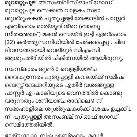
മൂവാറ്റുപുഴ
: അസംബ്ലീസ്
ഓഫ് ഗോഡ്‌
മൂവാറ്റുപുഴ സെക്ഷൻ വാളകം സഭാ
ശുശ്രൂ
ഷകൻ പുതുപ്പള്ളി തേക്കാട്ടിൽ പാസ്റ്റർ
എബ്രഹാം മാത്യുവിൻ്റെ (ബാബു
സീതത്തോട് ) മകൻ സെയ്ൻ ഇട്ടി ഏബ്രഹാം
(32)
കർത്തൃസന്നിധിയിൽ ചേർക്കപ്പെട്ടു .
ചില
ദിവസങ്ങളായി വെല്ലൂർ സിഎംസി
ആശുപത്രിയിൽ ചികിത്സയിൽ ആയിരുന്നു.
സംസ്‌കാരം
ജൂൺ 5 വെള്ളിയാഴ്ച
വൈകുന്നേരം പുതുപ്പള്ളി കവലയ്ക്ക് സമീപം
ബെസ്റ്റ് ബേക്കറിയുടെ എതിർ വശത്തുള്ള
പാസ്റ്റർ എ ഷാജിയുടെ ഭവനത്തിൽ കൊണ്ടു
വരുന്നതും ശനിയാഴ്ച രാവിലെ 9 ന്
സഭാഹാളിലെ ശുശ്രൂഷകൾക്ക് ശേഷം ഉച്ചക്ക് 1
ന് പുതുപ്പള്ളി അസംബ്ലീസ് ഓഫ് ഗോഡ്
സെമിത്തേരിയിൽ.
ഭാര്യ:ഡോ. നിഷ എബ്രഹാം.
മകൾ: