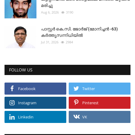
മരിച്ചു
Aug 6, 2026
3190
പാസ്റ്റർ കെ.സി. ജോർജ് (മോനിച്ചൻ -63)
കർത്തൃസന്നിധിയിൽ
Jul 31, 2026
2984
FOLLOW US
Facebook
Twitter
Instagram
Pinterest
Linkedin
VK
RECOMMENDED POSTS