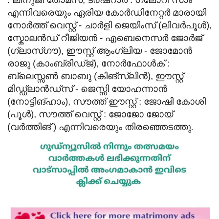
എന്നിവരെയും
ഏരിയ കോർഡിനേറ്റർ മാരായി
നോർത്ത് വെസ്റ്റ് - ചാർളി ജെയിംസ് (ലിവർപൂൾ),
സ്കോലൻഡ് റീജിയൻ - എബെനെസർ ജോർജ്
(ഗ്ലാസ്ഗൗ), ഈസ്റ്റ്‌ ആംഗ്ലിയ - ജോമോൻ
രാജു (കാംബ്രിഡ്ജ്), നോർഫോൾക് :
ബ്ലെസ്സൺ ബാബു (കിങ്സ്ലിൻ), ഈസ്റ്റ്‌
മിഡ്ഡ്ലാൻഡ്സ് - ജെസ്സി യോഹന്നാൻ
(നോട്ടിങ്ഹാം), സൗത്ത് ഈസ്റ്റ്‌ : ജോഷി കോശി
(പൂൾ), സൗത്ത് വെസ്റ്റ് : ജോജോ ജോയ്
(വർത്തിങ് ) എന്നിവരെയും തിരഞ്ഞെടത്തു
.