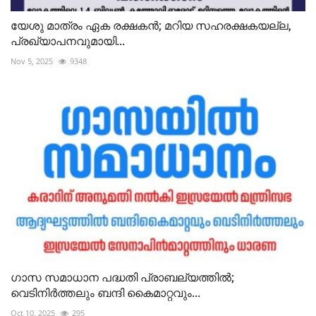
യേശു മാത്രം ഏക രക്ഷകൻ; മറിയ സഹരക്ഷകയല്ല,
പ്രഖ്യാപനവുമായി...
Nov 5, 2025
9348
ഗാസ സമാധാന പദ്ധതി പ്രാബല്യത്തിൽ;
വെടിനിർത്തലും ബന്ദി കൈമാറ്റവും...
Oct 10, 2025
295