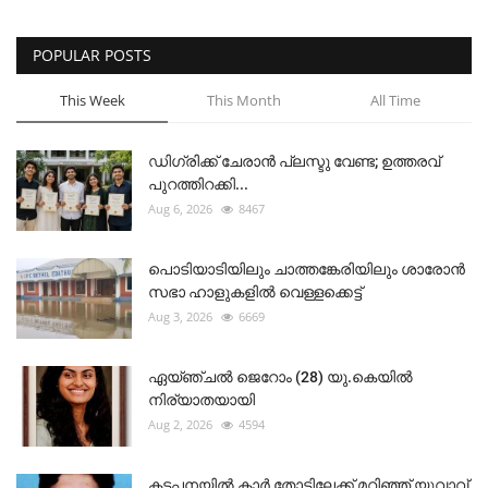
POPULAR POSTS
This Week
This Month
All Time
ഡിഗ്രിക്ക് ചേരാന്‍ പ്ലസ്ടു വേണ്ട; ഉത്തരവ്
പുറത്തിറക്കി...
Aug 6, 2026
8467
പൊടിയാടിയിലും ചാത്തങ്കേരിയിലും ശാരോൻ
സഭാ ഹാളുകളിൽ വെള്ളക്കെട്ട്
Aug 3, 2026
6669
ഏയ്ഞ്ചൽ ജെറോം (28) യു.കെയിൽ
നിര്യാതയായി
Aug 2, 2026
4594
കട്ടപ്പനയിൽ കാർ തോട്ടിലേക്ക് മറിഞ്ഞ് യുവാവ്