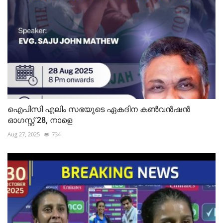
ഐപിസി എലിം സഭയുടെ ഏകദിന കൺവൻഷൻ
ഓഗസ്റ്റ് 28, നാളെ
Aug 27, 2025
734