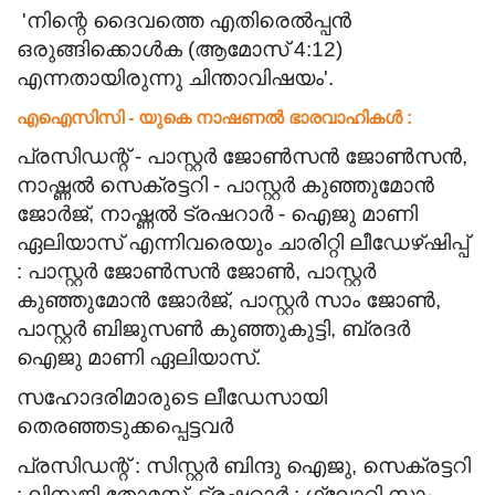
'
നിന്റെ ദൈവത്തെ എതിരെൽപ്പൻ
ഒരുങ്ങിക്കൊൾക (ആമോസ് 4:12)
എന്നതായിരുന്നു ചിന്താവിഷയം'.
എഐസിസി - യുകെ നാഷണൽ ഭാരവാഹികൾ :
പ്രസിഡന്റ്‌ - പാസ്റ്റർ ജോൺസൻ ജോൺസൻ,
നാഷ്ണൽ സെക്രട്ടറി - പാസ്റ്റർ കുഞ്ഞുമോൻ
ജോർജ്, നാഷ്ണൽ ട്രഷറാർ - ഐജു മാണി
ഏലിയാസ് എന്നിവരെയും
ചാരിറ്റി ലീഡേഴ്‌ഷിപ്പ്
:
പാസ്റ്റർ ജോൺസൻ ജോൺ, പാസ്റ്റർ
കുഞ്ഞുമോൻ ജോർജ്, പാസ്റ്റർ സാം ജോൺ,
പാസ്റ്റർ ബിജുസൺ കുഞ്ഞുകുട്ടി, ബ്രദർ
ഐജു മാണി ഏലിയാസ്.
സഹോദരിമാരുടെ ലീഡേസായി
തെരഞ്ഞടുക്കപ്പെട്ടവർ
പ്രസിഡന്റ്‌ : സിസ്റ്റർ ബിന്ദു ഐജു, സെക്രട്ടറി
: ലിനുജി തോമസ്, ട്രഷറാർ : ഗ്ലോറി സാം