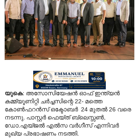
Videos
Praise & Prayers
Contact US
യുകെ
: അസോസിയേഷൻ ഓഫ് ഇന്ത്യൻ
കമ്മ്യൂണിറ്റി ചർച്ചസിന്റെ 22- മത്തെ
കോൺഫറൻസ് ഒക്ടോബർ 24 മുതൽ 26 വരെ
നടന്നു. പാസ്റ്റർ ഫെയ്ത് ബ്ലെസ്സൺ,
ഡോ.എയ്ജൽ എൽസ വർഗീസ് എന്നിവർ
മുഖ്യ പ്രഭാഷണം നടത്തി.