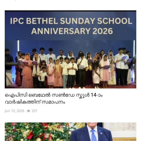
ഐപിസി ബെഥേൽ സൺഡേ സ്കൂൾ 14-ാം
വാർഷികത്തിന് സമാപനം
Jun 10, 2026
201