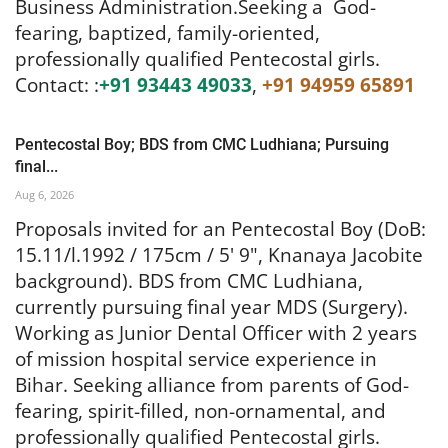
fearing, baptized, family-oriented,
professionally qualified
Pentecostal girls.
Contact: :
+91 93443 49033
,
+91 94959 65891
Pentecostal Boy; BDS from CMC Ludhiana; Pursuing
final...
Aug 6, 2026
Proposals invited for an Pentecostal Boy (DoB:
15.11/l.1992 / 175cm / 5' 9", Knanaya Jacobite
background). BDS from CMC Ludhiana,
currently pursuing final year MDS (Surgery).
Working as Junior Dental Officer with 2 years
of mission hospital service experience in
Bihar. Seeking alliance from parents of God-
fearing, spirit-filled, non-ornamental, and
professionally qualified Pentecostal girls.
Contact:
82814 18692