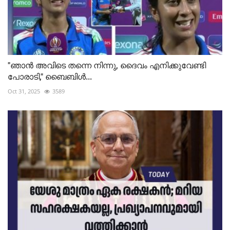
"ഞാൻ അവിടെ തന്നെ നിന്നു, ദൈവം എനിക്കുവേണ്ടി
പോരാടി," ബൈബിൾ...
Oct 31, 2025
3589