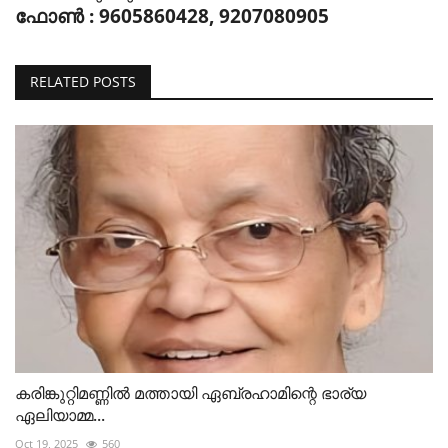
ഫോൺ : 9605860428, 9207080905
RELATED POSTS
കരിങ്കുറ്റിമണ്ണിൽ മത്തായി ഏബ്രഹാമിന്റെ ഭാര്യ
ഏലിയാമ്മ...
Oct 19, 2025
560