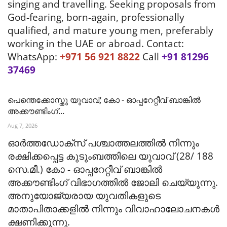
singing and travelling. Seeking proposals from
God-fearing, born-again, professionally
qualified, and mature young men, preferably
working in the UAE or abroad. Contact:
WhatsApp:
+971 56 921 8822
Call
+91 81296
37469
പെന്തെക്കോസ്തു യുവാവ്; കോ - ഓപ്പറേറ്റീവ് ബാങ്കിൽ
അക്കൗണ്ടിംഗ്...
Aug 7, 2026
ഓർത്തഡോക്സ് പശ്ചാത്തലത്തിൽ നിന്നും
രക്ഷിക്കപ്പെട്ട കുടുംബത്തിലെ യുവാവ് (28/ 188
സെ.മീ.) കോ - ഓപ്പറേറ്റീവ് ബാങ്കിൽ
അക്കൗണ്ടിംഗ് വിഭാഗത്തിൽ ജോലി ചെയ്യുന്നു.
അനുയോജ്യരായ യുവതികളുടെ
മാതാപിതാക്കളിൽ നിന്നും വിവാഹാലോചനകൾ
ക്ഷണിക്കുന്നു.