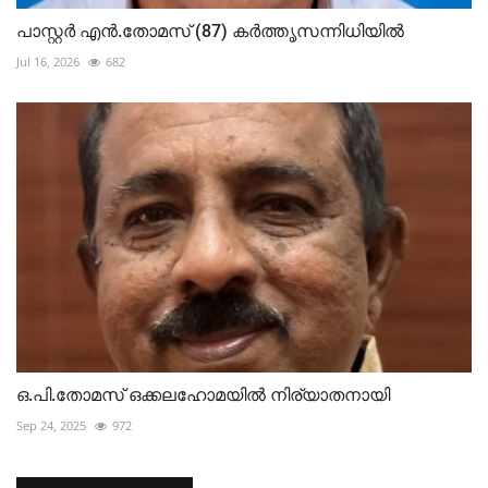
പാസ്റ്റർ എൻ.തോമസ് (87) കർത്തൃസന്നിധിയിൽ
Jul 16, 2026
682
ഒ.പി.തോമസ് ഒക്കലഹോമയിൽ നിര്യാതനായി
Sep 24, 2025
972