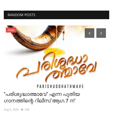
RANDOM POSTS
India
"പരിശുദ്ധാത്മാവേ" എന്ന പുതിയ
ഡ
ഗാനത്തിന്റെ റിലീസ് ആഗ.7 ന്
പ
Aug 6, 2026
538
Au