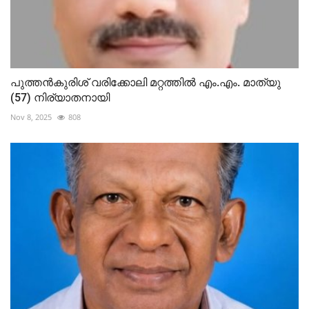
പുത്തൻകുരിശ് വരിക്കോലി മറ്റത്തില്‍ എം.എം. മാത്യു
(57) നിര്യാതനായി
Nov 8, 2025
808