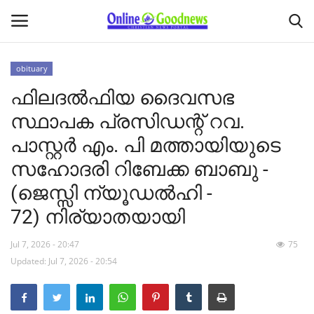
obituary
ഫിലദൽഫിയ ദൈവസഭ
Home
സ്ഥാപക പ്രസിഡന്റ് റവ.
About
പാസ്റ്റർ എം. പി മത്തായിയുടെ
സഹോദരി റിബേക്ക ബാബു -
News
(ജെസ്സി ന്യൂഡൽഹി -
Buy & Sell
72) നിര്യാതയായി
Featured Article
Jul 7, 2026 - 20:47
75
Updated: Jul 7, 2026 - 20:54
obituary
Matrimony