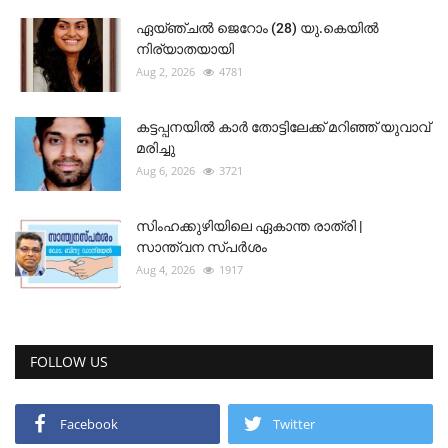
ഏയ്ഞ്ചൽ ജെറോം (28) യു.കെയിൽ
നിര്യാതയായി
Aug 2, 2026
4781
കട്ടപ്പനയിൽ കാർ തോട്ടിലേക്ക് മറിഞ്ഞ് യുവാവ്
മരിച്ചു
Aug 6, 2026
3721
സിംഹക്കുഴിയിലെ ഏകാന്ത രാത്രി |
സാന്ത്വന സ്പർശം
Aug 4, 2026
1917
FOLLOW US
Facebook
Twitter