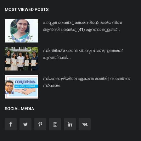
MOST VIEWED POSTS
പാസ്റ്റർ രെഞ്ചു തോമസിന്റെ ഭാര്യ നിബ
ആൻസി രെഞ്ചു (41) എറണാകുളത്ത്...
ഡിഗ്രിക്ക് ചേരാന്‍ പ്ലസ്ടു വേണ്ട; ഉത്തരവ്
പുറത്തിറക്കി...
സിംഹക്കുഴിയിലെ ഏകാന്ത രാത്രി | സാന്ത്വന
സ്പർശം
SOCIAL MEDIA