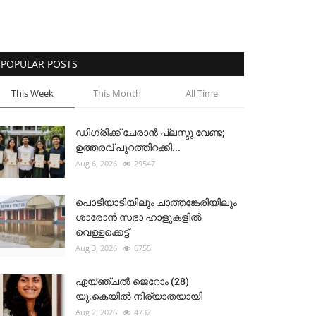
POPULAR POSTS
This Week
This Month
All Time
ഡിഗ്രിക്ക് ചേരാന്‍ പ്ലസ്ടു വേണ്ട;
ഉത്തരവ് പുറത്തിറക്കി...
Aug 6, 2026
29547
പൊടിയാടിയിലും ചാത്തങ്കേരിയിലും
ശാരോൻ സഭാ ഹാളുകളിൽ
വെള്ളക്കെട്ട്
Aug 3, 2026
6755
ഏയ്ഞ്ചൽ ജെറോം (28)
യു.കെയിൽ നിര്യാതയായി
Aug 2, 2026
4732