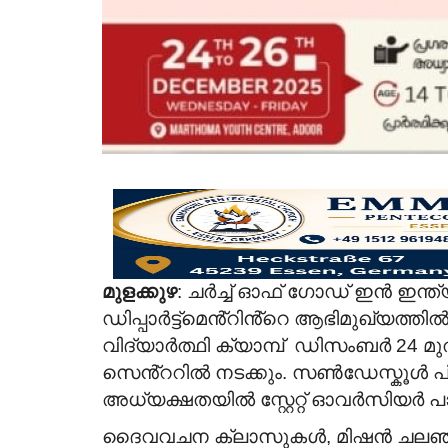
മുളക്കുഴ
: ചർച്ച് ഓഫ് ഗോഡ് ഇൻ ഇന്ത്യാ
ഡിപ്പാർട്ട്മെൻ്റിൻ്റെ ആഭിമുഖ്യത്ത
വിദ്യാർത്ഥി ക്യാമ്പ് ഡിസംബർ 24 മ
സെൻ്ററിൽ നടക്കും. സൺഡേസ്കൂൾ പ്രസ
അധ്യക്ഷതയിൽ സ്റ്റേറ്റ് ഓവർസിയർ പ
ദൈവവചന ക്ലാസുകൾ, മിഷൻ ചലഞ്ച്,