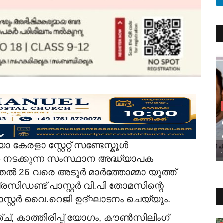
 കേരളാ സ്റ്റേറ്റ് സണ്ടേസ്കൂൾ
ിൽ നടക്കുന്ന സംസ്ഥാന അദ്ധ്യാപക
ുതൽ 26 വരെ അടൂർ മാർത്തോമ്മാ യൂത്ത്
ിഡണ്ട് പാസ്റ്റർ വി.പി തോമസിന്റെ
ാസ്റ്റർ വൈ.റെജി ഉദ്ഘാടനം ചെയ്യും.
 കാത്തിരിപ്പ് യോഗം, കൗൺസിലിംഗ്