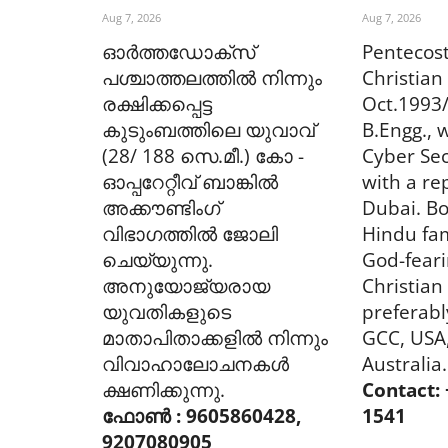
Aug 7, 2026
Aug 7, 2026
ഓർത്തഡോക്സ്
Pentecost
പശ്ചാത്തലത്തിൽ നിന്നും
Christian 
രക്ഷിക്കപ്പെട്ട
Oct.1993
കുടുംബത്തിലെ യുവാവ്
B.Engg., 
(28/ 188 സെ.മീ.) കോ -
Cyber Se
ഓപ്പറേറ്റീവ് ബാങ്കിൽ
with a re
അക്കൗണ്ടിംഗ്
Dubai. Bo
വിഭാഗത്തിൽ ജോലി
Hindu fam
ചെയ്യുന്നു.
God-feari
അനുയോജ്യരായ
Christian
യുവതികളുടെ
preferabl
മാതാപിതാക്കളിൽ നിന്നും
GCC, USA,
വിവാഹാലോചനകൾ
Australia.
ക്ഷണിക്കുന്നു.
Contact:
ഫോൺ : 9605860428,
1541
9207080905