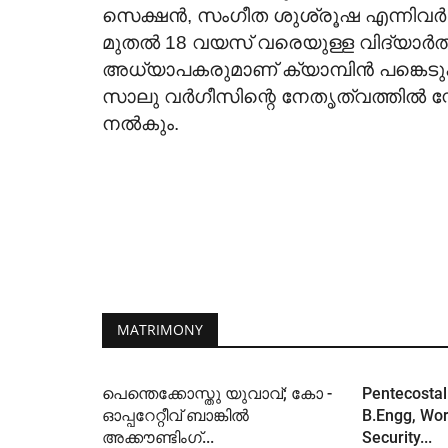
Featured Article
സെക്ഷൻ, സംഗീത ശുശ്രൂഷ എന്നിവർ ക
മുതൽ 18 വയസ് വരെയുള്ള വിദ്യാർത
അധ്യാപകരുമാണ് ക്യാമ്പിൻ പങ്കെടുക്ക
സാലു വർഗീസിന്റെ നേതൃത്വത്തിൽ സ്റ്
നൽകും.
മരണഭയം, പരിശുദ്ധാത്മശക്തി
നിത്യത
Aug 2, 2026
275
MATRIMONY
പെന്തെക്കോസ്തു യുവാവ്; കോ -
Pentecostal 
ഓപ്പറേറ്റീവ് ബാങ്കിൽ
B.Engg, Wor
അക്കൗണ്ടിംഗ്...
Security...