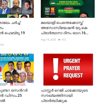
േം ചർച്ച്
മലയാളി പെന്തെക്കോസ്ത്
നം
അസോസിയേഷൻ യു.കെ
ഫെബ്രു.19
പ്രാർത്ഥനാ ദിനം ഓഗ.16...
Aug 14, 2025
472
167
്ടറ സെന്‍റര്‍
പാസ്റ്റർ റെജി ചാക്കോയുടെ
ന്‍ ഡിസം.25
സൗഖ്യത്തിനായി
ല്‍
പ്രാർത്ഥിക്കുക