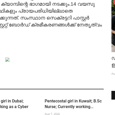
്യാമ്പിന്റെ ഭാഗമായി നടക്കും.14 വയസു
Bride Wanted
്ഥികളും പ്രായപരിധിയില്ലാതെ
Pentecostal Boy; BDS from CMC
ുന്നത്. സംസ്ഥാന സെക്രട്ടറി പാസ്റ്റർ
Ludhiana; Pursuing final...
റേറ്റ് ബോർഡ് ക്രമീകരണങ്ങൾക്ക് നേതൃത്വം
Aug 6, 2026
;
ഡ
ഉ
Au
girl in Dubai;
Pentecostal girl in Kuwait; B.Sc
king as a Cyber
Nurse; Currently working...
Aug 7, 2026