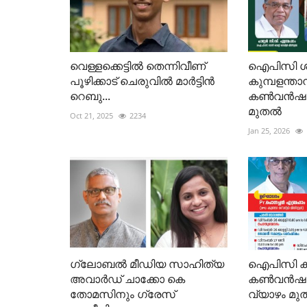
വെള്ളക്കെട്ടിൽ തെന്നിവീണ്
ഐപിസി ശാല
പൂഴിക്കാട് ചെരുവിൽ മാർട്ടിൻ
കുമ്പളന്താ
റെബു...
കൺവൻഷൻ 
മുതൽ
Oct 21, 2025
2234
Jan 25, 2026
ഗ്ലോബൽ മീഡിയ സാഹിത്യ
ഐപിസി കുണ
അവാർഡ് ചാക്കോ കെ
കണ്‍വന്‍ഷ
തോമസിനും ഗ്രേസ്
വ്യാഴം മുത