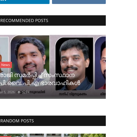
RECOMMENDED POSTS
News
രാജി സമർപ്പിച്ച് സംസ്ഥാന
പി.വൈ.പി.എ ഭാരവാഹികൾ
Jul 5, 2026
5274
RANDOM POSTS