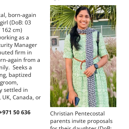
al, born-again
girl (DoB: 03
/ 162 cm)
working as a
curity Manager
puted firm in
rn-again from a
ily. Seeks a
ng, baptized
 groom,
y settled in
 UK, Canada, or
 +971 50 636
Christian Pentecostal
parents invite proposals
for their daughter (DoB: