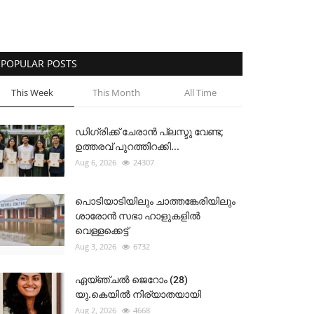
POPULAR POSTS
This Week
This Month
All Time
ഡിഗ്രിക്ക് ചേരാന്‍ പ്ലസ്ടു വേണ്ട;
ഉത്തരവ് പുറത്തിറക്കി...
Aug 6, 2026
24307
പൊടിയാടിയിലും ചാത്തങ്കേരിയിലും
ശാരോൻ സഭാ ഹാളുകളിൽ
വെള്ളക്കെട്ട്
Aug 3, 2026
6732
ഏയ്ഞ്ചൽ ജെറോം (28)
യു.കെയിൽ നിര്യാതയായി
Aug 2, 2026
4668