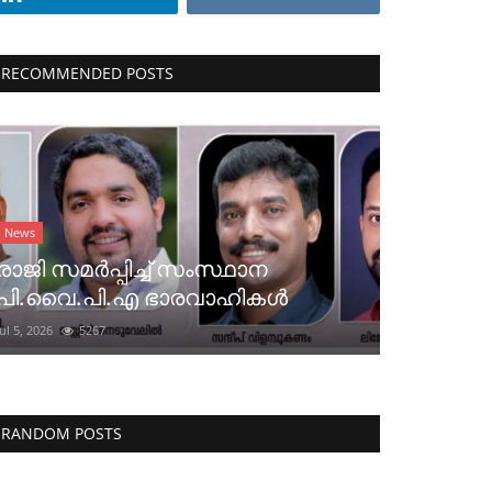
RECOMMENDED POSTS
News
രാജി സമർപ്പിച്ച് സംസ്ഥാന
പി.വൈ.പി.എ ഭാരവാഹികൾ
Jul 5, 2026
5267
RANDOM POSTS