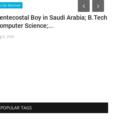
News
ride Wanted
entecostal Boy in Saudi Arabia; B.Tech
omputer Science;...
g 6, 2026
വസ്തുവോ 
Aug 6, 2026
541
POPULAR TAGS