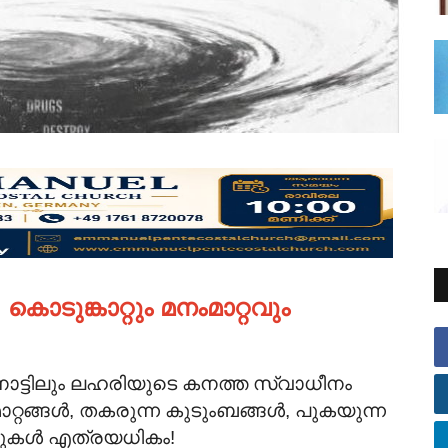
ടുങ്കാറ്റും മനംമാറ്റവും
നാട്ടിലും ലഹരിയുടെ കനത്ത സ്വാധീനം
്റങ്ങൾ, തകരുന്ന കുടുംബങ്ങൾ, പുകയുന്ന
ർട്ടുകൾ എത്രയധികം!