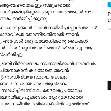
Bride Wanted
B
കളുംആത്മഹത്യകളും സമൂഹത്തെ
ൃശ്യ മാധ്യമങ്ങളിലുമെത്തുന്ന വാർത്തകൾ ഈ
oad and
Angloindian Pentecostal Boy; Bachelor's
P
ം ഓർമ്മിപ്പിക്കുന്നു.
& Master's degree...
C
 കൈകൊടുക്കാൻ ഞാൻ സമീപിച്ചപ്പോൾ അവൻ
Aug 7, 2026
Au
സ്വാഭാവികത തോന്നിയതിനാൽ ഞാൻ
ചു. അപ്പോൾ ഒരു വയോധികന്റെ കൈകൾ
വിറയ്ക്കുന്നതായി ഞാൻ ശ്രദ്ധിച്ചു. ആ
പർശിച്ചു.
ുമായി ദീർഘനേരം സംസാരിക്കാൻ അവസരം
ന് മോചിതനാകാൻ കഴിയാതെ അവൻ
ന്റെ നാഡീവ്യവസ്ഥയെ പോലും
പ്പെടണമെന്ന ശക്തമായ ആഗ്രഹം
് സാധിച്ചിരുന്നില്ല. ദൈവകൃപയാലും
രാർത്ഥനയിലും ഏകദേശം ആറുമാസത്തെ
 ജീവിതത്തിലേക്ക് തിരിച്ചെത്തിയത്.