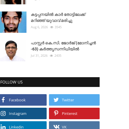
കട്ടപ്പനയിൽ കാർ തോട്ടിലേക്ക്
മറിഞ്ഞ് യുവാവ് മരിച്ചു
Aug 6, 2026
3545
പാസ്റ്റർ കെ.സി. ജോർജ് (മോനിച്ചൻ
-63) കർത്തൃസന്നിധിയിൽ
Jul 31, 2026
2435
FOLLOW US
Facebook
Twitter
Instagram
Pinterest
Linkedin
VK