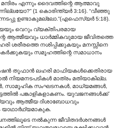
 മന്ദിരം എന്നും ദൈവത്തിന്റെ ആത്മാവു
്നില്ലയോ?” (1 കൊരിന്ത്യർ 3:16). “വീഞ്ഞു
്നടപ്പു ഉണ്ടാകുമല്ലോ.”(എഫെസ്യർ 5:18).
യും വെറും വ്യക്തിപരമായ
റെ ആത്മീയവും ധാർമ്മികവുമായ ജീവിതത്തെ
ഹരി ശരീരത്തെ നശിപ്പിക്കുകയും മനസ്സിനെ
തകർക്കുകയും സമൂഹത്തിന്റെ സമാധാനം
പ്പറേഷൻ തൂഫാൻ ലഹരി മാഫിയകൾക്കെതിരായ
നാൽ നിയമനടപടികൾ മാത്രം മതിയാകില്ല.
ൾ, സാമൂഹിക സംഘടനകൾ, മാധ്യമങ്ങൾ,
്തിൽ പങ്കാളികളാകണം. യുവജനങ്ങൾക്ക്
്യവും ആത്മീയ ദിശാബോധവും
 യാഥാർഥ്യമാകുക.
വചനത്തിലൂടെ നൽകുന്ന ജീവിതദർശനങ്ങൾ
ുളിൽ നിന്ന് യുവതലമുറയെ രക്ഷിക്കുവാൻ