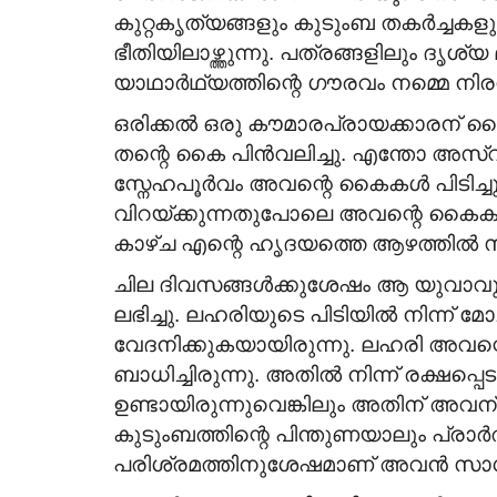
Groom Wanted
കുറ്റകൃത്യങ്ങളും കുടുംബ തകർച്ച
ഭീതിയിലാഴ്ത്തുന്നു. പത്രങ്ങളിലും ദ
hattisgarh; M.A ;B.
Pentecostal Girl || Working abr
യാഥാർഥ്യത്തിന്റെ ഗൗരവം നമ്മെ നിരന്തര
Pursuing CA || Groom...
ഒരിക്കൽ ഒരു കൗമാരപ്രായക്കാരന്
Aug 7, 2026
തന്റെ കൈ പിൻവലിച്ചു. എന്തോ അ
സ്നേഹപൂർവം അവന്റെ കൈകൾ പിടിച്
വിറയ്ക്കുന്നതുപോലെ അവന്റെ കൈകൾ 
കാഴ്ച എന്റെ ഹൃദയത്തെ ആഴത്തിൽ സ്
ചില ദിവസങ്ങൾക്കുശേഷം ആ യുവാവ
ലഭിച്ചു. ലഹരിയുടെ പിടിയിൽ നിന്
വേദനിക്കുകയായിരുന്നു. ലഹരി അവ
ബാധിച്ചിരുന്നു. അതിൽ നിന്ന് രക്ഷ
ഉണ്ടായിരുന്നുവെങ്കിലും അതിന് അവന
കുടുംബത്തിന്റെ പിന്തുണയാലും പ്
പരിശ്രമത്തിനുശേഷമാണ് അവൻ സാധാരണ