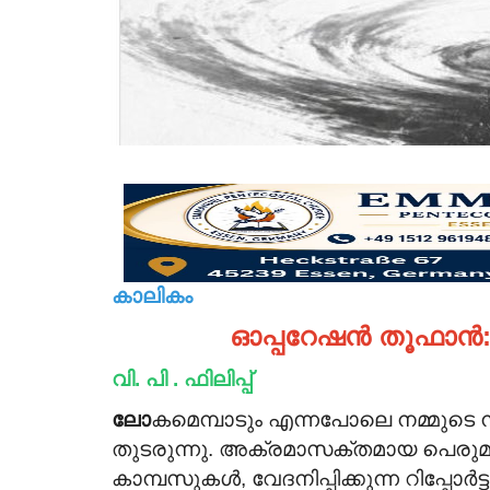
കാലികം
ഓപ്പറേഷൻ തൂഫാൻ: കൊ
വി. പി . ഫിലിപ്പ്
ലോ
കമെമ്പാടും എന്നപോലെ നമ്മുടെ 
തുടരുന്നു. അക്രമാസക്തമായ പെരുമാറ
കാമ്പസുകൾ, വേദനിപ്പിക്കുന്ന റിപ്പോ