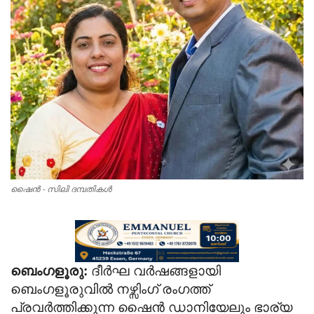
Videos
Praise & Prayers
Contact US
ഷൈൻ - സിലി ദമ്പതികൾ
ബെംഗളൂരു:
ദീർഘ വർഷങ്ങളായി
ബെംഗളൂരുവിൽ നഴ്സിംഗ് രംഗത്ത്
പ്രവർത്തിക്കുന്ന ഷൈൻ ഡാനിയേലും ഭാര്യ