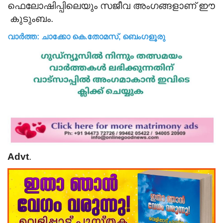
ഫെലോഷിപ്പിലെയും സജീവ അംഗങ്ങളാണ് ഈ
കുടുംബം.
വാർത്ത: ചാക്കോ കെ.തോമസ്, ബെംഗളൂരു
Advt
.