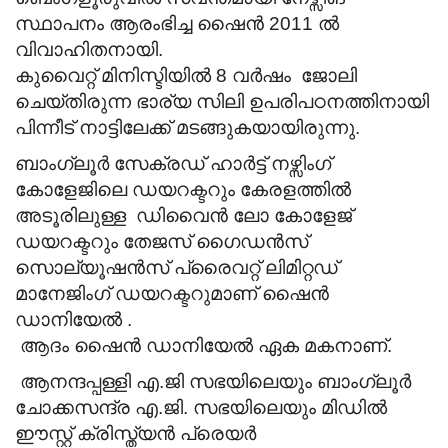
സ്ഥാപനം ആരംഭിച്ച ഷൈൻ
2011 ൽ
വിവാഹിതനായി.
കുവൈറ്റ് മിനിസ്ടിയിൽ 8 വർഷം ജോലി
ചെയ്തിരുന്ന ഭാര്യ സിലി ഉപരിപഠനത്തിനായി
പിന്നീട് നാട്ടിലേക്ക് മടങ്ങുകയായിരുന്നു.
ബാംഗ്ലൂർ സേക്രഡ് ഹാർട്ട് നഴ്സിംഗ്
കോളേജിലെ ഡയറക്ടറും കേരളത്തിൽ
അടൂരിലുള്ള ഡിവൈൻ ലോ കോളേജ്
ഡയറക്ടറും തേജസ് ഗൈഡൻസ്
സൊല്യൂഷൻസ് പ്രൈവറ്റ് ലിമിറ്റഡ്
മാനേജിംഗ് ഡയറക്ടറുമാണ് ഷൈൻ
ഡാനിയേൽ .
ആദം ഷൈൻ ഡാനിയേൽ ഏക മകനാണ്.
ആനന്ദപ്പള്ളി എ.ജി സഭയിലെയും ബാംഗ്ലൂർ
ചോക്കസന്ദ്ര എ.ജി. സഭയിലെയും മിഡിൽ
ഈസ്റ്റ് ക്രിസ്ത്യൻ പ്രെയർ