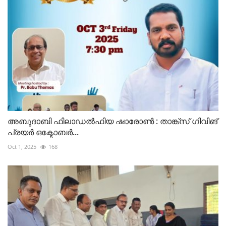
അബുദാബി ഫിലാഡൽഫിയ ഷാരോൺ : താങ്ക്സ് ഗിവിങ്
പ്രയർ ഒക്ടോബർ...
Oct 1, 2025
168