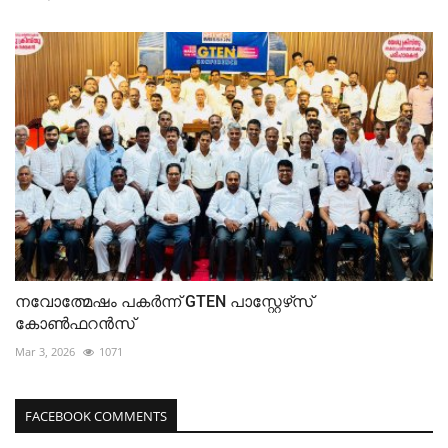
നവോത്മേഷം പകർന്ന് GTEN പാസ്റ്റേഴ്‌സ്
കോൺഫറൻസ്
Mar 3, 2026
1071
FACEBOOK COMMENTS