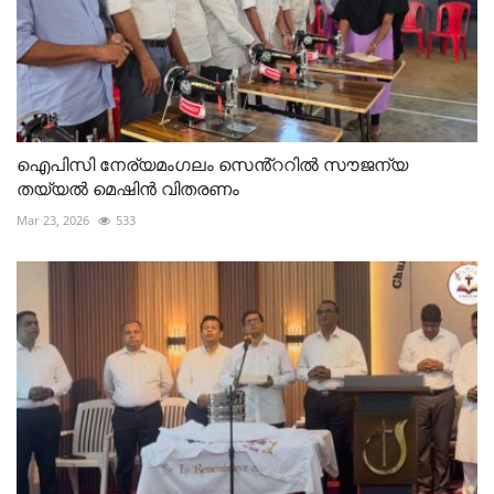
ഐപിസി നേര്യമംഗലം സെൻ്ററിൽ സൗജന്യ
തയ്യൽ മെഷിൻ വിതരണം
Mar 23, 2026
533