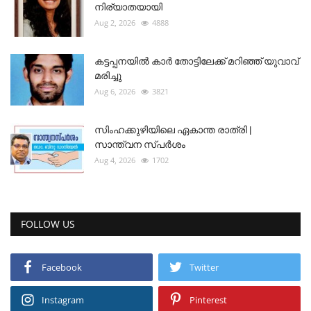
നിര്യാതയായി
Aug 2, 2026
4888
കട്ടപ്പനയിൽ കാർ തോട്ടിലേക്ക് മറിഞ്ഞ് യുവാവ്
മരിച്ചു
Aug 6, 2026
3821
സിംഹക്കുഴിയിലെ ഏകാന്ത രാത്രി |
സാന്ത്വന സ്പർശം
Aug 4, 2026
1702
FOLLOW US
Facebook
Twitter
Instagram
Pinterest