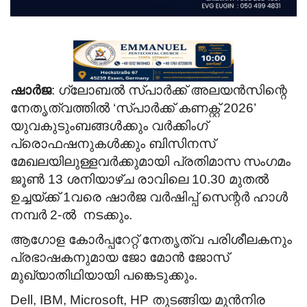
ഷാർജ
: ഗ്ലോബൽ സ്പാർക്ക് അലയൻസിന്റെ
നേതൃത്വത്തിൽ ‘സ്പാർക്ക് കണക്റ്റ് 2026’
യുവകുടുംബങ്ങൾക്കും വർക്കിംഗ്
പ്രൊഫഷനുകൾക്കും ബിസിനസ്
മേഖലയിലുള്ളവർക്കുമായി പ്രതിമാസ സംഗമം
ജൂൺ 13 ശനിയാഴ്ച രാവിലെ 10.30 മുതൽ
ഉച്ചയ്ക്ക് 1വരെ ഷാർജ വർഷിപ്പ് സെന്റർ ഹാൾ
നമ്പർ 2-ൽ നടക്കും.
ആഗോള കോർപ്പറേറ്റ് നേതൃത്വ പരിശീലകനും
പ്രഭാഷകനുമായ ജോ മോൻ ജോസ്
മുഖ്യാതിഥിയായി പങ്കെടുക്കും.
Dell⁠, IBM⁠, Microsoft⁠, HP⁠ തുടങ്ങിയ മുൻനിര