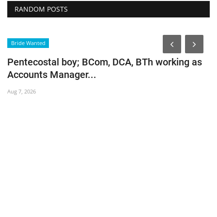
RANDOM POSTS
Bride Wanted
Pentecostal boy; BCom, DCA, BTh working as
Accounts Manager...
Aug 7, 2026
അ
Au