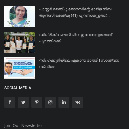
പാസ്റ്റർ രെഞ്ചു തോമസിന്റെ ഭാര്യ നിബ
ആൻസി രെഞ്ചു (41) എറണാകുളത്ത്...
ഡിഗ്രിക്ക് ചേരാന്‍ പ്ലസ്ടു വേണ്ട; ഉത്തരവ്
പുറത്തിറക്കി...
സിംഹക്കുഴിയിലെ ഏകാന്ത രാത്രി | സാന്ത്വന
സ്പർശം
SOCIAL MEDIA
Join Our Newsletter