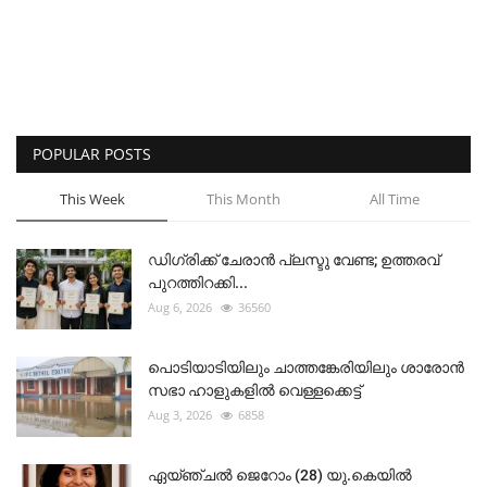
POPULAR POSTS
This Week
This Month
All Time
ഡിഗ്രിക്ക് ചേരാന്‍ പ്ലസ്ടു വേണ്ട; ഉത്തരവ്
പുറത്തിറക്കി...
Aug 6, 2026
36560
പൊടിയാടിയിലും ചാത്തങ്കേരിയിലും ശാരോൻ
സഭാ ഹാളുകളിൽ വെള്ളക്കെട്ട്
Aug 3, 2026
6858
ഏയ്ഞ്ചൽ ജെറോം (28) യു.കെയിൽ