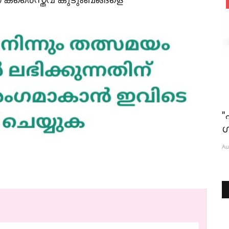
News
സ്റ്റ്
ഷാർജയിലേക്ക് ആവശ്യമുണ്ട്
"
ഗ
Aug 6, 2026
396
Au