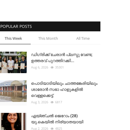
POPULAR POSTS
This Week
This Month
All Time
ഡിഗ്രിക്ക് ചേരാന്‍ പ്ലസ്ടു വേണ്ട;
ഉത്തരവ് പുറത്തിറക്കി...
Aug 6, 2026
35301
പൊടിയാടിയിലും ചാത്തങ്കേരിയിലും
ശാരോൻ സഭാ ഹാളുകളിൽ
വെള്ളക്കെട്ട്
Aug 3, 2026
6817
ഏയ്ഞ്ചൽ ജെറോം (28)
യു.കെയിൽ നിര്യാതയായി
Aug 2, 2026
4825