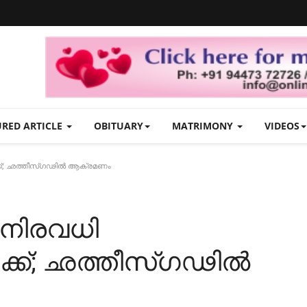
URED ARTICLE
OBITUARY
MATRIMONY
VIDEOS
പരിക്ക്; ഛത്തീസ്ഗഢിൽ ആക്രമണം
െ നിരവധി
രിക്ക്; ഛത്തീസ്ഗഢിൽ