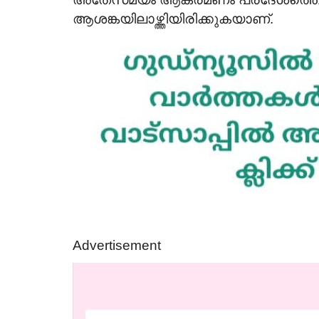
News
ആശങ്കയിലാഴ്ത്തിയിരിക്കുകയാണ്.
തേത്ത് തോമസ്
ബൈബിൾ പുസ്തകപ്രദർശനം ഓഗ
8) നിര്യാതനായി
10 മുതൽ തിരുവനന്തപുരത്ത്
Aug 7, 2026
243
Advertisement