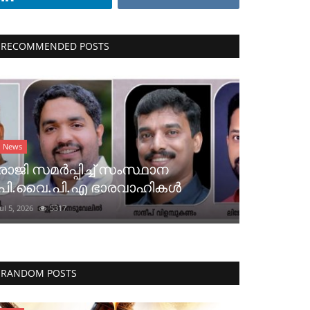
RECOMMENDED POSTS
News
രാജി സമർപ്പിച്ച് സംസ്ഥാന
പി.വൈ.പി.എ ഭാരവാഹികൾ
Jul 5, 2026
5317
RANDOM POSTS