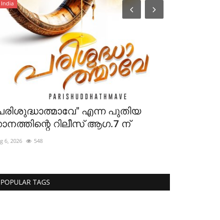
India
News
പരിശുദ്ധാത്മാവേ" എന്ന പുതിയ
ഡിഗ്രിക്ക് 
ാനത്തിന്റെ റിലീസ് ആഗ.7 ന്
ഉത്തരവ് പു
g 6, 2026
548
Aug 6, 2026
269
POPULAR TAGS