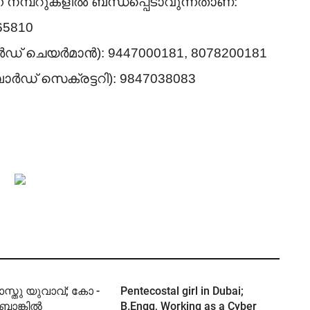
 നമ്പറുകളിൽ ബന്ധപ്പെടാവുന്നതാണ്:
65810
ോർഡ് ചെയർമാൻ): 9447000181, 8078200181
ബോർഡ് സെക്രട്ടറി): 9847038083
സ്തു യുവാവ്; കോ -
Pentecostal girl in Dubai;
് ബാങ്കിൽ
B.Engg, Working as a Cyber