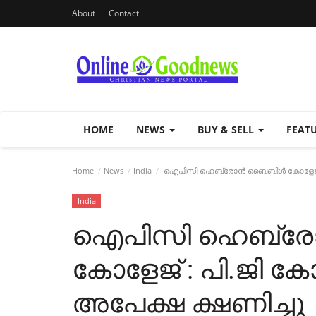
About
Contact
HOME
NEWS
BUY & SELL
FEAT
Home
News
India
ഐപിസി ഹെബ്രോൻ ബൈബിൾ കോളേജ് : പി.
India
ഐപിസി ഹെബ്
കോളേജ് : പി.ജി കോ
അപേക്ഷ ക്ഷണിച്ചു