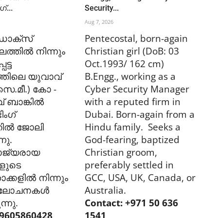
്...
Security...
Aug 7, 2026
ോക്സ്
Pentecostal, born-again
ലത്തിൽ നിന്നും
Christian girl (DoB: 03
െട്ട
Oct.1993/ 162 cm)
്തിലെ യുവാവ്
B.Engg., working as a
 സെ.മീ.) കോ -
Cyber Security Manager
ീവ് ബാങ്കിൽ
with a reputed firm in
ിംഗ്
Dubai. Born-again from a
തിൽ ജോലി
Hindu family. Seeks a
നു.
God-fearing, baptized
ജ്യരായ
Christian groom,
ളുടെ
preferably settled in
ക്കളിൽ നിന്നും
GCC, USA, UK, Canada, or
ാലോചനകൾ
Australia.
ന്നു.
Contact: +971 50 636
605860428,
1541