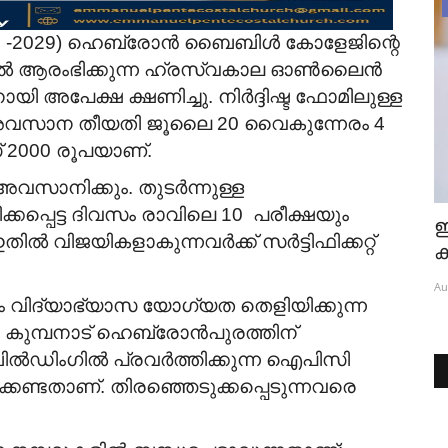
Bride Wanted
(2026 -2029) ഹെബ്രോൻ ബൈബിൾ കോളേജിന്റെ
0th
Pentecostal boy; BCom, DCA, BTh
 മുതൽ ആരംഭിക്കുന്ന ഹ്രസ്വകാല ഓൺലൈൻ
working as Accounts Manager...
യി അപേക്ഷ ക്ഷണിച്ചു. നിർദ്ദിഷ്ട ഫോമിലുള്ള
Aug 7, 2026
്ന അവസാന തീയതി ജൂലൈ 20 വൈകുന്നേരം 4
് 2000 രൂപയാണ്.
വസാനിക്കും. തുടർന്നുള്ള
പ്പെട്ട
ദിവസം രാവിലെ 10 പരീക്ഷയും
ഇ
ഇതിൽ വിജയികളാകുന്നവർക്ക് സർട്ടിഫിക്കറ്റ്
ക
Au
 വിദ്യാഭ്യാസ യോഗ്യത തെളിയിക്കുന്ന
 കുമ്പനാട് ഹെബ്രോൻപുരത്തിന്
ൽഡിംഗിൽ പ്രവർത്തിക്കുന്ന ഐപിസി
ിക്കേണ്ടതാണ്. തിരഞ്ഞെടുക്കപ്പെടുന്നവരെ