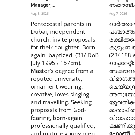
Manager;...
അക്കൗണ്ടിംഗ
Aug 8, 2026
Aug 7, 2026
Pentecostal parents in
ഓർത്തഡ
Dubai, independent
പശ്ചാത്ത
church, invite proposals
രക്ഷിക്കപ്പ
for their daughter. Born
കുടുംബത
again, baptized, (31/ DoB
(28/ 188
July 1995 / 157cm).
ഓപ്പറേറ്റ
Master's degree from a
അക്കൗണ്ട
reputed university,
വിഭാഗത്
ornament-wearing,
ചെയ്യുന്
creative, loves singing
അനുയോ
and travelling. Seeking
യുവതിക
proposals from God-
മാതാപിതാ
fearing, born-again,
വിവാഹ
professionally qualified,
ക്ഷണിക്കു
and mature young men,
ഫോൺ : 9