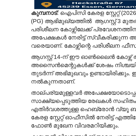
SS News
കുമ്പനാട്
: ഐപിസി കേരള സ്റ്റേറ്റ് 
Born again daughter in Bihar; 1
(PG) ആഭിമുഖ്യത്തിൽ ആഗസ്റ്റ് 3
Passed; Wanted Groom...
പരിശീലന കോഴ്സിലേക്ക് പ്രവേശനത്തിനാ
Apr 27, 2026
160
അപേക്ഷകൾ നേരിട്ട് സ്വീകരിക്കുന
വരെയാണ്. കോഴ്സിന്റെ പരിശീലന ഫീസ
ആഗസ്റ്റ് 14-ന് ഈ ഓൺലൈൻ കോഴ്സ് അ
അസൈൻമെന്റുകൾക്ക് ശേഷം നിശ്ചയിക്ക
തുടർന്ന് അഭിമുഖവും ഉണ്ടായിരിക്കും. 
നൽകുന്നതാണ്.
താല്പര്യമുള്ളവർ അപേക്ഷയോടൊപ്പം
സാക്ഷ്യപ്പെടുത്തിയ രേഖകൾ സഹിതം
എതിർവശത്തുള്ള ഹെബ്രോൻ വ്യൂ ബി
കേരള സ്റ്റേറ്റ് ഓഫീസിൽ നേരിട്ട് എത്ത
ഫോൺ മുഖേന വിവരമറിയിക്കും.