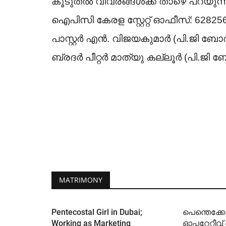
കൂടുതൽ വിവരങ്ങൾക്ക് താഴെ പറയുന്ന
​ഐപിസി കേരള സ്റ്റേറ്റ് ഓഫീസ്: 62825
​പാസ്റ്റർ എൻ. വിജയകുമാർ (പി.ജി ബ
​ബ്രദർ പീറ്റർ മാത്യു കല്ലൂർ (പി.ജി 
MATRIMONY
Pentecostal Girl in Dubai;
പെന്തെക്കോ
Working as Marketing
ഓപ്പറേറ്റീവ