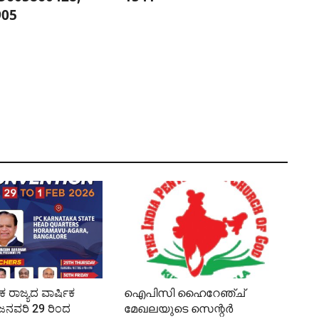
905
ಕ ರಾಜ್ಯದ ವಾರ್ಷಿಕ
ഐപിസി ഹൈറേഞ്ച്
ನವರಿ 29 ರಿಂದ
മേഖലയുടെ സെന്റർ