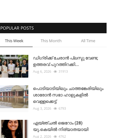
POPULAR POSTS
This Week
This Month
All Time
ഡിഗ്രിക്ക് ചേരാന്‍ പ്ലസ്ടു വേണ്ട;
ഉത്തരവ് പുറത്തിറക്കി...
Aug 6, 2026
31913
പൊടിയാടിയിലും ചാത്തങ്കേരിയിലും
ശാരോൻ സഭാ ഹാളുകളിൽ
വെള്ളക്കെട്ട്
Aug 3, 2026
6793
ഏയ്ഞ്ചൽ ജെറോം (28)
യു.കെയിൽ നിര്യാതയായി
Aug 2, 2026
4762