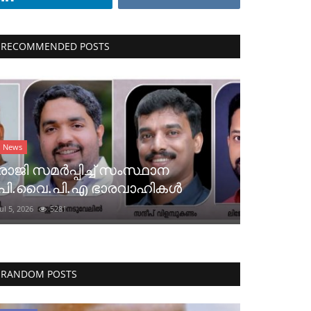
RECOMMENDED POSTS
News
രാജി സമർപ്പിച്ച് സംസ്ഥാന
പി.വൈ.പി.എ ഭാരവാഹികൾ
Jul 5, 2026
5281
RANDOM POSTS