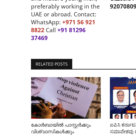
preferably working in the
9207080
UAE or abroad. Contact:
WhatsApp:
+971 56 921
8822
Call
+91 81296
37469
RELATED POSTS
കോർബായിൽ പാസ്റ്റർക്കും
ಐಪಿಸಿ ಕರ್ನಾಟ
വിശ്വാസികൾക്കും
ಸಮಾವೇಶವು ಜ