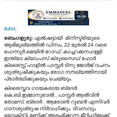
Advt.
ബെംഗളുരു:
എൽഷദ്ദായി മിനിസ്ട്രിയുടെ
ആഭിമുഖ്യത്തിൽ ഡിസം. 22 മുതൽ 24 വരെ
ഹെന്നൂർ മെയിൻ റോഡ്, കാച്ചറക്കനഹള്ളി
ഇന്ത്യാ ക്യാംപസ് ക്രൂസൈഡ് ഫോർ
ക്രൈസ്റ്റ് ഹാളിൽ പാസ്റ്റർ ടിനു ജോർജ് വചനം
ശുശ്രുഷിക്കുകയും രോഗ സൗഖ്യത്തിനായി
പ്രാർത്ഥിക്കുകയും ചെയ്യും.
ക്രൈസ്തവ ഗായകരായ ബ്രദർ.
കെ.ബി.ഇമ്മാനുവേൽ , പാസ്റ്റർ ആൽവിൻ
തോമസ്, ബ്രദർ . ആരോൺ റൂബൻ എന്നിവർ
ഗാനശുശ്രൂഷ നിർവഹിക്കും. ദിവസവും
വൈകിട്ട് 6 മണിക്ക് ആരംഭിക്കുന്ന മീറ്റിംഗിലേക്ക്