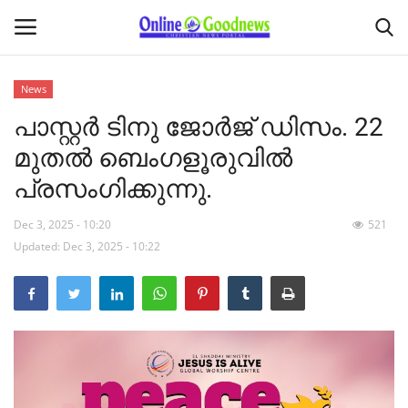
News
പാസ്റ്റർ ടിനു ജോർജ് ഡിസം. 22
Home
മുതൽ ബെംഗളൂരുവിൽ
About
പ്രസംഗിക്കുന്നു.
News
Dec 3, 2025 - 10:20
521
Updated: Dec 3, 2025 - 10:22
Buy & Sell
Featured Article
obituary
Matrimony