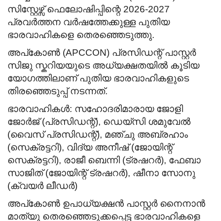
സിസ്റ്റേഴ്സ് ഫെലോഷിപ്പിന്റെ 2026-2027
പ്രവർത്തന വർഷത്തേക്കുള്ള പുതിയ
ഭാരവാഹികളെ തെരഞ്ഞെടുത്തു.
അപ്കോൺ (APCCON) പ്രസിഡന്റ് പാസ്റ്റർ
സിജു സ്കറിയയുടെ അധ്യക്ഷതയിൽ കൂടിയ
യോഗത്തിലാണ് പുതിയ ഭാരവാഹികളുടെ
തിരഞ്ഞെടുപ്പ് നടന്നത്.
ഭാരവാഹികൾ: സഹോദരിമാരായ
ജോളി
ജോർജ് (പ്രസിഡന്റ്),
ഡെയ്‌സി ശമുവേൽ
(വൈസ് പ്രസിഡന്റ്),
മഞ്ചു അബ്രഹാം
(സെക്രട്ടറി),
വിദ്യ അനീഷ് (ജോയിന്റ്
സെക്രട്ടറി),
രാജീ ബെന്നി (ട്രഷറർ),
ഫേബാ
സാജിത് (ജോയിന്റ് ട്രഷറർ),
ഷീനാ സോനു
(ക്വയർ ലീഡർ)
അപ്കോൺ ഉപാധ്യക്ഷൻ പാസ്റ്റർ നൈനാൻ
മാത്യു തെരഞ്ഞെടുക്കപ്പെട്ട ഭാരവാഹികളെ