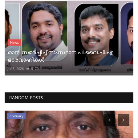
News
രാജി സമർപ്പിച്ച് സംസ്ഥാന പി.വൈ.പി.എ
ഭാരവാഹികൾ
Jul 5, 2026
5170
RANDOM POSTS
obituary