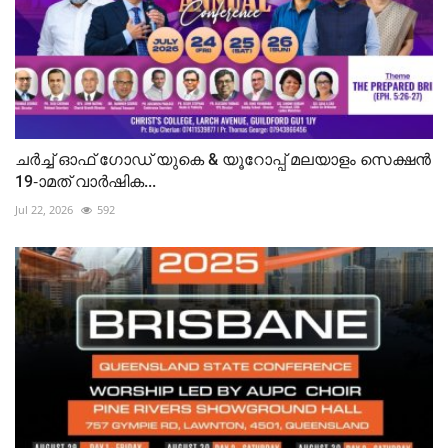
ചർച്ച് ഓഫ് ഗോഡ് യുകെ & യൂറോപ്പ് മലയാളം സെക്ഷൻ
19-ാമത് വാർഷിക...
Jul 22, 2026
592