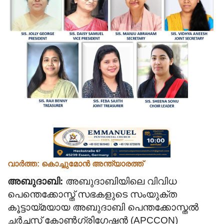
Videos
Praise & Prayers
Contact US
വാർത്ത: കൊച്ചുമോൻ അന്ത്യാരത്ത്
അബുദാബി:
അബുദാബിയിലെ വിവിധ
പെന്തെക്കോസ്ത് സഭകളുടെ സംയുക്ത
കൂട്ടായ്മയായ അബുദാബി പെന്തക്കോസ്തൽ
ചർച്ചസ് കോൺഗ്രിഗേഷൻ (APCCON)