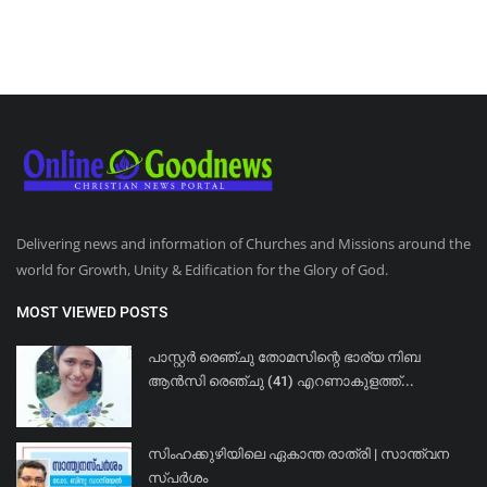
Delivering news and information of Churches and Missions around the
world for Growth, Unity & Edification for the Glory of God.
MOST VIEWED POSTS
പാസ്റ്റർ രെഞ്ചു തോമസിന്റെ ഭാര്യ നിബ
ആൻസി രെഞ്ചു (41) എറണാകുളത്ത്...
സിംഹക്കുഴിയിലെ ഏകാന്ത രാത്രി | സാന്ത്വന
സ്പർശം