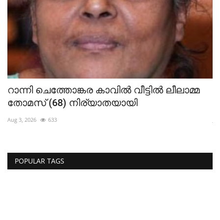
ന
റാന്നി ചെത്തോങ്കര കാവിൽ വീട്ടിൽ ലീലാമ്മ
തോമസ് (68) നിര്യാതയായി
ജ
Aug 3, 2026
633
Jul
POPULAR TAGS