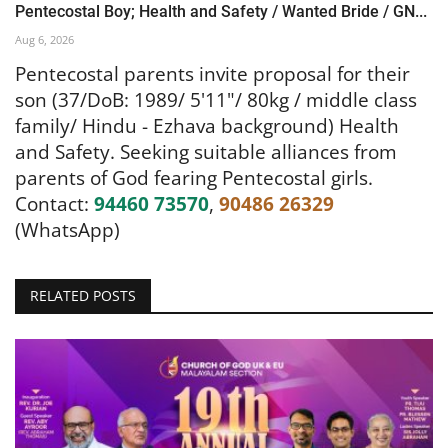
Pentecostal Boy; Health and Safety / Wanted Bride / GN...
Aug 6, 2026
Pentecostal parents invite proposal for their
son (37/DoB: 1989/ 5'11"/ 80kg / middle class
family/ Hindu - Ezhava background) Health
and Safety. Seeking suitable alliances from
parents of God fearing Pentecostal girls.
Contact
:
94460 73570
,
90486 26329
(WhatsApp)
RELATED POSTS