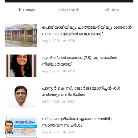
This Week
This Month
All Time
പൊടിയാടിയിലും ചാത്തങ്കേരിയിലും ശാരോൻ
സഭാ ഹാളുകളിൽ വെള്ളക്കെട്ട്
Aug 3, 2026
6576
ഏയ്ഞ്ചൽ ജെറോം (28) യു.കെയിൽ
നിര്യാതയായി
Aug 2, 2026
4458
പാസ്റ്റർ കെ.സി. ജോർജ് (മോനിച്ചൻ -63)
കർത്തൃസന്നിധിയിൽ
Jul 31, 2026
2938
സിംഹക്കുഴിയിലെ ഏകാന്ത രാത്രി |
സാന്ത്വന സ്പർശം
Aug 4, 2026
2476