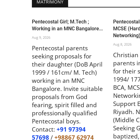
MATRIMONY
US & Canada
Pentecostal Girl; M.Tech ;
Pentecostal
Working in an MNC Bangalore...
MCSE (Har
Networking),
Aug 9, 2026
Aug 8, 2026
Pentecostal parents
Christian
seeking proposals for
parents i
their daughter (DoB April
ഹിൽവ്യൂ ചർച്ച് ഓഫ് ഗോഡിന്
for their
1999 / 161cm/ M. Tech)
കൺവെൻഷൻ നാളെ ആഗസ്റ്റ് 1
1994/ 177
working in an MNC
BCA, MCS
Bangalore. Invite suitable
Jul 31, 2026
831
Networkin
proposals from God
Support E
fearing, spirit filled and
Riyadh. N
professionally qualified
(Middle C
Pentecostal boys.
Seeking G
Contact:
+91 97394
baptized,
57698
/
+98867 62974