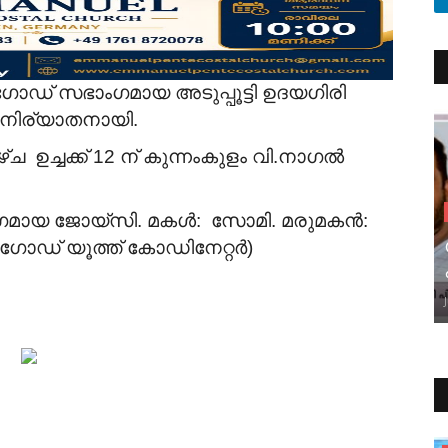
 ഗോഡ് സഭാംഗമായ അടുപ്പൂട്ടി ഉദയഗിരി
) നിര്യാതനായി.
ച ഉച്ചക്ക് 12 ന് കുന്നംകുളം വി.നാഗൽ
ംഗമായ
ജോയ്‌സി.
മകൾ: സോമി.
മരുമകൻ:
ഓഫ് ഗോഡ് യൂത്ത് കോഡിനേറ്റർ)