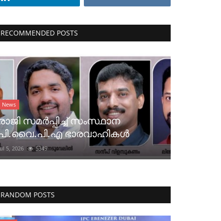
RECOMMENDED POSTS
News
രാജി സമർപ്പിച്ച് സംസ്ഥാന
പി.വൈ.പി.എ ഭാരവാഹികൾ
Jul 5, 2026
5349
RANDOM POSTS