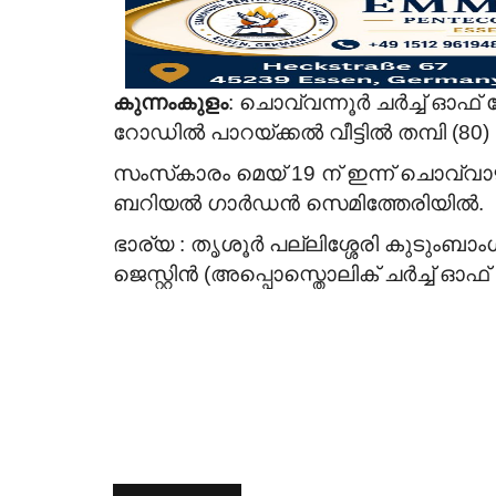
കുന്നംകുളം
: ചൊവ്വന്നൂർ ചർച്ച് ഓഫ്
റോഡിൽ പാറയ്ക്കൽ വീട്ടിൽ തമ്പി (80
സംസ്‌കാരം മെയ് 19 ന് ഇന്ന് ചൊവ്വാഴ്
ബറിയൽ ഗാർഡൻ സെമിത്തേരിയിൽ.
ഭാര്യ : തൃശൂർ പല്ലിശ്ശേരി കുടുംബാ
ജെസ്റ്റിൻ (അപ്പൊസ്
തൊലിക് ചർച്ച് 