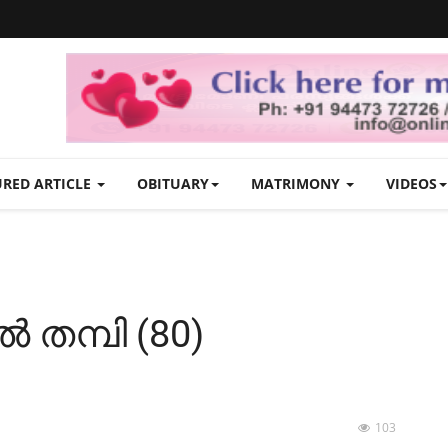
URED ARTICLE
OBITUARY
MATRIMONY
VIDEOS
ൽ തമ്പി (80)
103