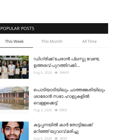
POPULAR POSTS
This Week
This Month
All Time
ഡിഗ്രിക്ക് ചേരാന്‍ പ്ലസ്ടു വേണ്ട;
ഉത്തരവ് പുറത്തിറക്കി...
Aug 6, 2026
36669
പൊടിയാടിയിലും ചാത്തങ്കേരിയിലും
ശാരോൻ സഭാ ഹാളുകളിൽ
വെള്ളക്കെട്ട്
Aug 3, 2026
6869
കട്ടപ്പനയിൽ കാർ തോട്ടിലേക്ക്
മറിഞ്ഞ് യുവാവ് മരിച്ചു
Aug 6, 2026
3839