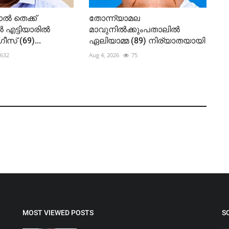
ൽ തെക്ക്
തോന്ന്യാമല
ൽ എട്ടിയാരിൽ
മാവുനിൽക്കുംപതാലിൽ
സ് (69)...
ഏലിയാമ്മ (89) നിര്യാതയായി
632
Aug 4, 2026
75
MOST VIEWED POSTS
S