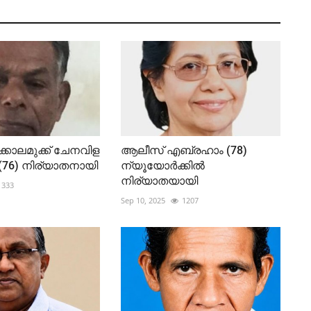
്കാലമുക്ക് ചേനവിള
ആലീസ് എബ്രഹാം (78)
 (76) നിര്യാതനായി
ന്യൂയോർക്കിൽ
നിര്യാതയായി
333
Sep 10, 2025
1207