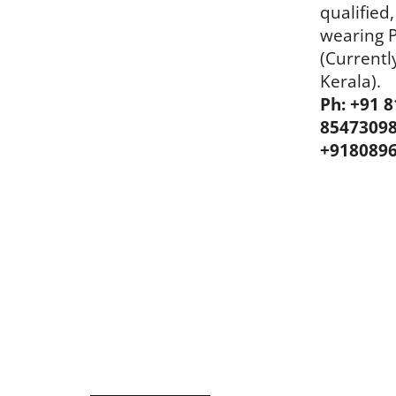
qualifie
wearing P
(Currentl
Kerala).
Ph: +91 
85473098
+918089