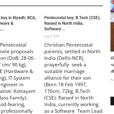
Bride Wanted
Pentecostal Girl; M.Tech ; Working in an
 boy in Riyadh; BCA,
Pentecostal boy; B.Tech (CSE);
MNC Bangalore...
dware &
Raised in North India;
...
Software ...
Aug 9, 2026
Aug 8, 2026
 Pentecostal
Christian Pentecostal
nvite proposals
parents, settled in North
റെ
ഓ
 son (DoB: 28-06-
India (Delhi-NCR),
 ന്
 cm/ 90 kg),
prayerfully seek a
ക
E (Hardware &
suitable marriage
g), IT System
alliance for their son
Au
ngineer in
(Born 18 Feb 1997,
ative: Kottayam
176cm, 72kg, B.Tech
lass Family).
(CSE). Raised in North
od-fearing,
India, currently working
 professionally
as a Software
Team Lead