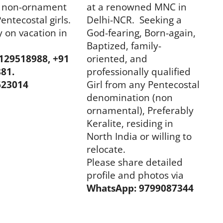
d, non-ornament
at a renowned MNC in
entecostal girls.
Delhi-NCR. Seeking a
y on vacation in
God-fearing, Born-again,
Baptized, family-
8129518988, +91
oriented, and
81.
professionally qualified
623014
Girl from any Pentecostal
denomination (non
ornamental), Preferably
Keralite, residing in
North India or willing to
relocate.
Please share detailed
profile and photos via
WhatsApp: 9799087344