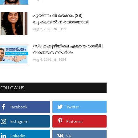
ഏയ്ഞ്ചൽ ജെറോം (28)
യു.കെയിൽ നിര്യാതയായി
Aug 2, 2026
3199
സിംഹക്കുഴിയിലെ ഏകാന്ത രാത്രി |
സാന്ത്വന സ്പർശം
Aug 4, 2026
1694
FOLLOW US
Facebook
Twitter
Instagram
Pinterest
Linkedin
VK