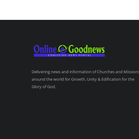
Delivering news and information of Churches and Mission
around the world for Growth, Unity & Edification for the
Glory of God.