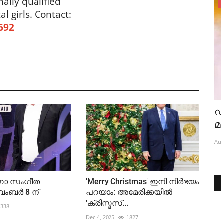
nally qualified
News
al girls.
Contact:
692
 !
ഖത്തറിലേയ്ക്ക് ആവശ്യമുണ്ട്
ഡ
മ
Aug 6, 2026
667
Au
ോ സംഗീത
'Merry Christmas' ഇനി നിർഭയം
വംബർ 8 ന്
പറയാം: അമേരിക്കയിൽ
'ക്രിസ്മസ്...
338
Dec 4, 2025
1827