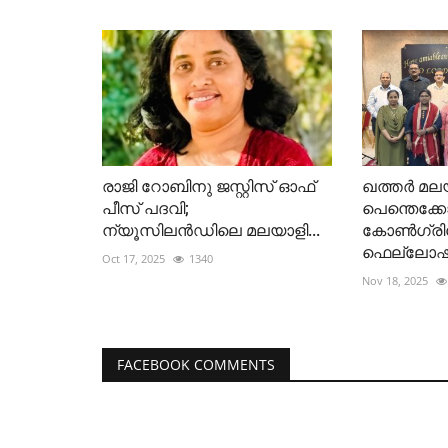
രാജി റോബിനു ജസ്റ്റിസ് ഓഫ്
ഖത്തർ മല
പീസ് പദവി;
പെന്തെക്ക
ന്യൂസിലൻഡിലെ മലയാളി...
കോൺഗ്രിഗേ
ഫെല്ലോഷിപ്
Oct 17, 2025
1340
Nov 18, 2025
FACEBOOK COMMENTS