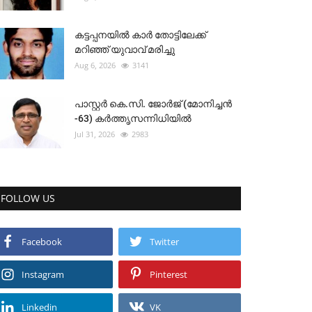
കട്ടപ്പനയിൽ കാർ തോട്ടിലേക്ക്
മറിഞ്ഞ് യുവാവ് മരിച്ചു
Aug 6, 2026
3141
പാസ്റ്റർ കെ.സി. ജോർജ് (മോനിച്ചൻ
-63) കർത്തൃസന്നിധിയിൽ
Jul 31, 2026
2983
FOLLOW US
Facebook
Twitter
Instagram
Pinterest
Linkedin
VK