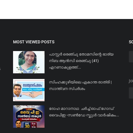
MOST VIEWED POSTS
S
പാസ്റ്റർ രെഞ്ചു തോമസിന്റെ ഭാര്യ
നിബ ആൻസി രെഞ്ചു (41)
എറണാകുളത്ത്...
s
Jo
സിംഹക്കുഴിയിലെ ഏകാന്ത രാത്രി |
സാന്ത്വന സ്പർശം
ദോഹ മാറാനാഥ ചർച്ച് ഓഫ് ഗോഡ്
വൈപിഇ -സൺഡേ സ്കൂൾ വാർഷികം...