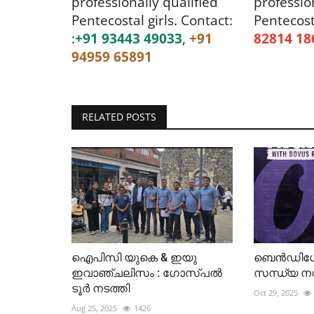
professionally qualified
professio
Featured Article
Pentecostal girls.
Contact:
Pentecost
:
+91 93443 49033
,
+91
82814 18
94959 65891
RELATED POSTS
അയക്കപ്പെട്ടവരുടെ ശ്രദ്ധയ്ക്ക്
Jul 31, 2026
14141
ഐപിസി യുകെ & ഇയു
ബെൻഡിഗ
ഇവാഞ്ചലിസം : ഗോസ്പൽ
സന്ധ്യ ന
ടൂർ നടത്തി
Oct 29, 2025
Aug 25, 2025
1426