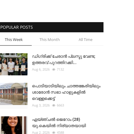
POPULAR POSTS
This Week
This Month
All Time
ഡിഗ്രിക്ക് ചേരാന്‍ പ്ലസ്ടു വേണ്ട;
ഉത്തരവ് പുറത്തിറക്കി...
Aug 6, 2026
7132
പൊടിയാടിയിലും ചാത്തങ്കേരിയിലും
ശാരോൻ സഭാ ഹാളുകളിൽ
വെള്ളക്കെട്ട്
Aug 3, 2026
6663
ഏയ്ഞ്ചൽ ജെറോം (28)
യു.കെയിൽ നിര്യാതയായി
Aug 2, 2026
4588