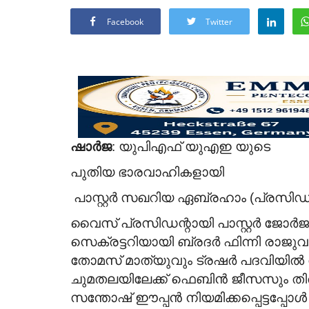
Facebook
Twitter
ഷാർജ
: യുപിഎഫ് യുഎഇ യുടെ
പുതിയ ഭാരവാഹികളായി
പാസ്റ്റർ സഖറിയ ഏബ്രഹാം (പ്രസിഡന്റ
വൈസ് പ്രസിഡന്റായി പാസ്റ്റർ ജോർജുക
സെക്രട്ടറിയായി ബ്രദർ ഫിന്നി രാജുവും
തോമസ് മാത്യുവും ട്രഷർ പദവിയ
ചുമതലയിലേക്ക് ഫെബിൻ ജീസസും തിരഞ
സന്തോഷ് ഈപ്പൻ നിയമിക്കപ്പെട്ടപ്പോൾ 