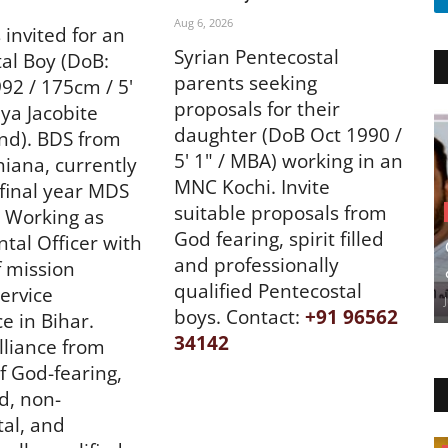
Aug 6, 2026
 invited for an
Syrian Pentecostal
al Boy (DoB:
parents seeking
992 / 175cm / 5'
proposals for their
ya Jacobite
daughter (DoB Oct 1990 /
nd). BDS from
5' 1" / MBA) working in an
iana, currently
MNC Kochi. Invite
final year MDS
suitable proposals from
. Working as
God fearing, spirit filled
ntal Officer with
and professionally
f mission
qualified Pentecostal
service
boys. Contact:
+91 96562
e in Bihar.
34142
lliance from
f God-fearing,
ed, non-
al, and