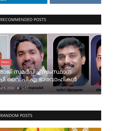
RECOMMENDED POSTS
News
രാജി സമർപ്പിച്ച് സംസ്ഥാന
പി.വൈ.പി.എ ഭാരവാഹികൾ
Jul 5, 2026
5213
RANDOM POSTS