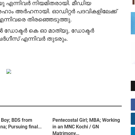
യു എന്നിവർ നിയമിതരായി. മീഡിയ
രഹാം അർഹനായി. ഓഡിറ്റർ പദവികളിലേക്ക്
്നിവരെ തിരഞ്ഞെടുത്തു.
ൽ ഡോക്ടർ കെ ഓ മാത്യു, ഡോക്ടർ
ർഗീസ് എന്നിവർ തുടരും.
 Boy; BDS from
Pentecostal Girl; MBA; Working
a; Pursuing final...
in an MNC Kochi / GN
Matrimony...