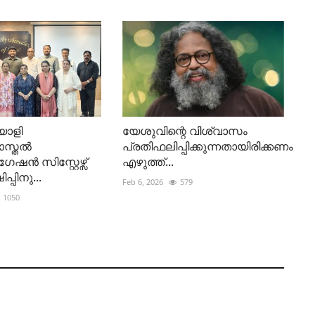
യാളി
യേശുവിന്റെ വിശ്വാസം
ോസ്തൽ
പ്രതിഫലിപ്പിക്കുന്നതായിരിക്കണം
ഷൻ സിസ്റ്റേഴ്സ്
എഴുത്ത്...
പിനു...
Feb 6, 2026
579
1050