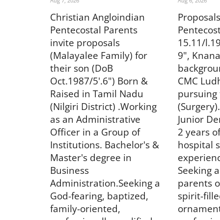
Aug 7, 2026
Aug 6, 2026
Christian Angloindian
Proposals
Pentecostal
Parents
Pentecost
invite proposals
15.11/l.1
(Malayalee Family)
for
9", Knana
their son (DoB
backgrou
Oct.1987/5'.6") Born &
CMC Ludh
Raised in Tamil Nadu
pursuing 
(Nilgiri District) .Working
(Surgery)
as an Administrative
Junior De
Officer in a Group of
2 years o
Institutions. Bachelor's &
hospital 
Master's degree in
experienc
Business
Seeking a
Administration.Seeking a
parents o
God-fearing, baptized,
spirit-fill
family-oriented,
ornament