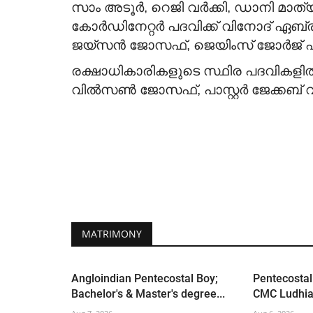
സാം അടൂർ, റെജി വർക്കി, ഡാനി മാത്
കോർഡിനേറ്റർ പദവിക്ക് വിനോദ് ഏബ്
ജയ്സൻ ജോസഫ്, ജെയിംസ് ജോർജ് എന
രക്ഷാധികാരികളുടെ സ്ഥിര പദവികളി
വിൽസൺ ജോസഫ്, പാസ്റ്റർ ജേക്കബ് വ
MATRIMONY
Angloindian Pentecostal Boy;
Pentecostal
Bachelor's & Master's degree...
CMC Ludhian