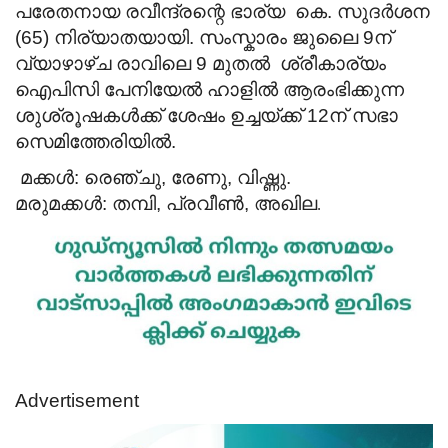
പരേതനായ രവീന്ദ്രന്റെ ഭാര്യ കെ. സുദർശന
(65) നിര്യാതയായി. സംസ്കാരം ജുലൈ 9ന്
വ്യാഴാഴ്ച രാവിലെ 9 മുതൽ ശ്രീകാര്യം
ഐപിസി പേനിയേൽ ഹാളിൽ ആരംഭിക്കുന്ന
ശുശ്രൂഷകൾക്ക് ശേഷം ഉച്ചയ്ക്ക് 12ന് സഭാ
സെമിത്തേരിയിൽ.
മക്കൾ: രെഞ്ചു, രേണു, വിഷ്ണു.
മരുമക്കൾ: തമ്പി, പ്രവീൺ, അഖില
.
Advertisement