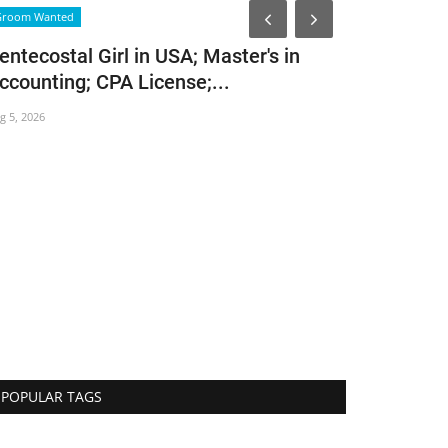
Featured Article
Groom Wanted
entecostal Girl in USA; Master's in
ccounting; CPA License;...
g 5, 2026
മരണഭയം, 
നിത്യത
Aug 2, 2026
265
POPULAR TAGS