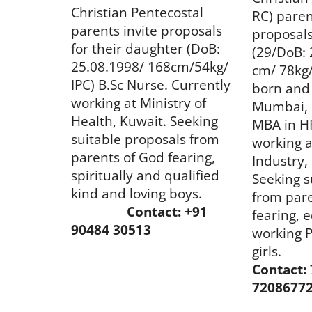
Christian Pentecostal
RC) paren
parents invite proposals
proposals
for their daughter (DoB:
(29/DoB: 
25.08.1998/ 168cm/54kg/
cm/ 78kg
IPC) B.Sc Nurse. Currently
born and
working at Ministry of
Mumbai, 
Health, Kuwait. Seeking
MBA in HR
suitable proposals from
working a
parents of God fearing,
Industry
spiritually and qualified
Seeking s
kind and loving boys.
from par
Contact: +91
fearing, 
90484 30513
working P
girls.
Contact:
7208677