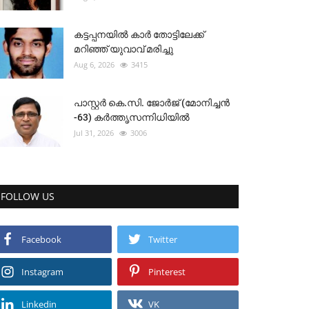
കട്ടപ്പനയിൽ കാർ തോട്ടിലേക്ക്
മറിഞ്ഞ് യുവാവ് മരിച്ചു
Aug 6, 2026
3415
പാസ്റ്റർ കെ.സി. ജോർജ് (മോനിച്ചൻ
-63) കർത്തൃസന്നിധിയിൽ
Jul 31, 2026
3006
FOLLOW US
Facebook
Twitter
Instagram
Pinterest
Linkedin
VK