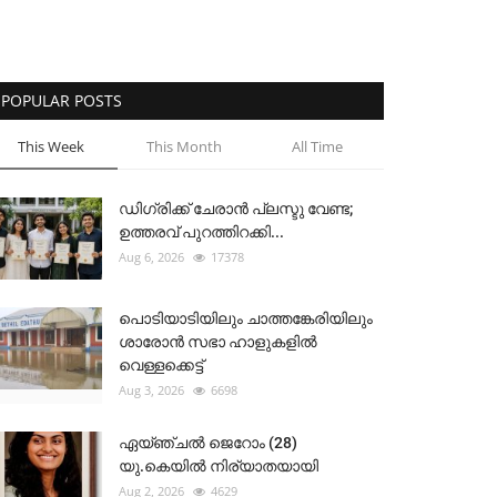
POPULAR POSTS
This Week
This Month
All Time
ഡിഗ്രിക്ക് ചേരാന്‍ പ്ലസ്ടു വേണ്ട;
ഉത്തരവ് പുറത്തിറക്കി...
Aug 6, 2026
17378
പൊടിയാടിയിലും ചാത്തങ്കേരിയിലും
ശാരോൻ സഭാ ഹാളുകളിൽ
വെള്ളക്കെട്ട്
Aug 3, 2026
6698
ഏയ്ഞ്ചൽ ജെറോം (28)
യു.കെയിൽ നിര്യാതയായി
Aug 2, 2026
4629