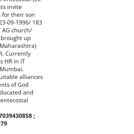
ts invite
 for their son
23-09-1996/ 183
/ AG church/
 brought up
Maharashtra)
. Currently
s HR in IT
, Mumbai.
uitable alliances
ents of God
educated and
entecostal
 7039430858 ;
279