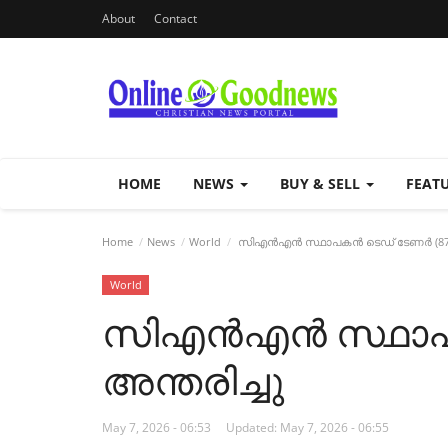
About
Contact
HOME
NEWS
BUY & SELL
FEAT
Home
News
World
സിഎൻഎൻ സ്ഥാപകൻ ടെഡ് ടേണർ (87) അ
World
സിഎൻഎൻ സ്ഥാപക
അന്തരിച്ചു
May 7, 2026 - 06:53
Updated: May 7, 2026 - 06:55