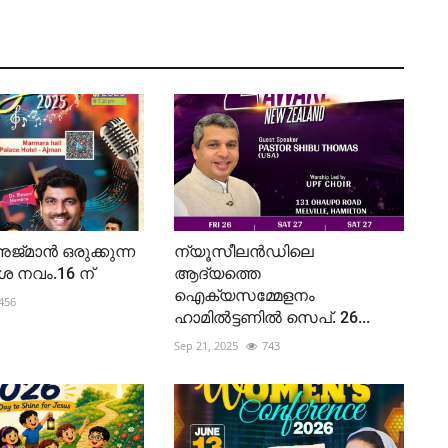
്മാൻ ഒരുക്കുന്ന
ന്യൂസീലൻഡിലെ
 നവം.16 ന്
ആദ്യത്തെ
ഐക്യസമ്മേളനം
456
ഹാമിൽട്ടണിൽ സെപ്. 26...
Sep 21, 2025
743