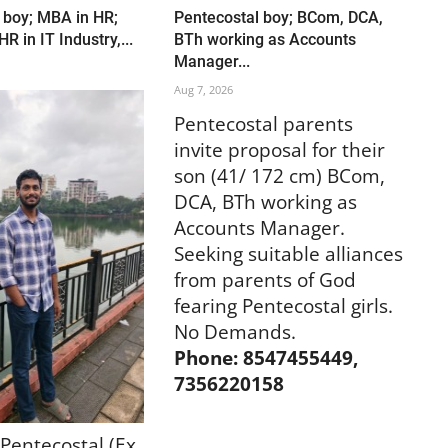
 boy; MBA in HR;
Pentecostal boy; BCom, DCA,
R in IT Industry,...
BTh working as Accounts
Manager...
Aug 7, 2026
Pentecostal parents
invite proposal for their
son (41/ 172 cm) BCom,
DCA, BTh working as
Accounts Manager.
Seeking suitable alliances
from parents of God
fearing Pentecostal girls.
No Demands.
Phone: 8547455449,
7356220158
 Pentecostal (Ex