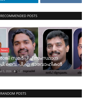
RECOMMENDED POSTS
News
രാജി സമർപ്പിച്ച് സംസ്ഥാന
പി.വൈ.പി.എ ഭാരവാഹികൾ
Jul 5, 2026
5228
RANDOM POSTS