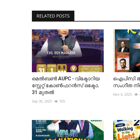
RELATED POSTS
മെൽബൺ AUPC - വിക്ടോറിയ
ഐപിസി അജ
സ്റ്റേറ്റ് കോൺഫറൻസ് ഒക്ടോ.
സംഗീത നിശ
31 മുതൽ
Nov 6, 2025
Sep 30, 2025
555