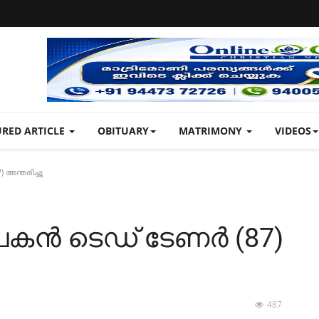
URED ARTICLE
OBITUARY
MATRIMONY
VIDEOS
ന്തരിച്ചു
ൻ ടെഡ് ടേണർ (87)
487