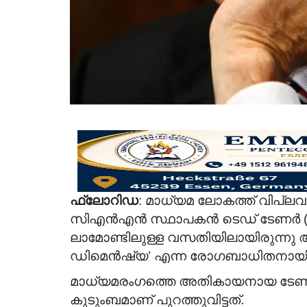
ഫ്ലോറിഡ
: മാധ്യമ ലോകത്ത് വിപ്ലവ
സിഎൻഎൻ സ്ഥാപകൻ ടെഡ് ടേണർ (87
ലാമോണ്ടിലുള്ള വസതിയിലായിരുന്നു 
ഡിമെൻഷ്യ’ എന്ന രോഗബാധിതനായി ചി
മാധ്യമരംഗത്തെ അതികായനായ ടേണറു
കുടുംബമാണ് പുറത്തുവിട്ടത്.