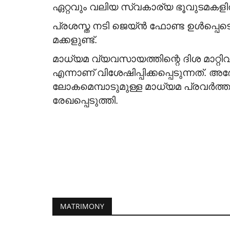
US & Canada
ഏറ്റവും വലിയ സ്വകാര്യ ഭൂവുടമകളി
പ്രശസ്ത നടി ജെയ്ൻ ഫോണ്ട ഉൾപ്പെടെ 
മക്കളുണ്ട്.
മാധ്യമ വ്യവസായത്തിന്റെ ദിശ മാറ്റി
എന്നാണ് വിശേഷിപ്പിക്കപ്പെടുന്നത്. അ
ലോകമെമ്പാടുമുള്ള മാധ്യമ പ്രവർത
രേഖപ്പെടുത്തി.
AGIFNA 29 - മത് ദേശീയ
കോൺഫറൻസ് 2027 ജൂലൈ 2
മുതൽ ഓഗസ്റ്റ്...
Jul 28, 2026
546
MATRIMONY