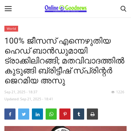
World
100% ജീസസ് എന്നെഴുതിയ
Home
ഹെഡ് ബാന്‍ഡുമായി
About
ട്രാക്കിലിറങ്ങി; മതവിവാദത്തില്‍
കുടുങ്ങി ബ്രിട്ടീഷ് സ്പ്രിന്റര്‍
News
ജെറമിയ അസു
Buy & Sell
Sep 21, 2025 - 18:37
1226
Featured Article
Updated: Sep 21, 2025 - 18:41
obituary
Matrimony