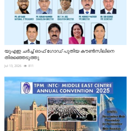
യുഎഇ ചർച്ച് ഓഫ് ഗോഡ് പുതിയ കൗൺസിലിനെ
തിരഞ്ഞെടുത്തു
Jul 13, 2026
811