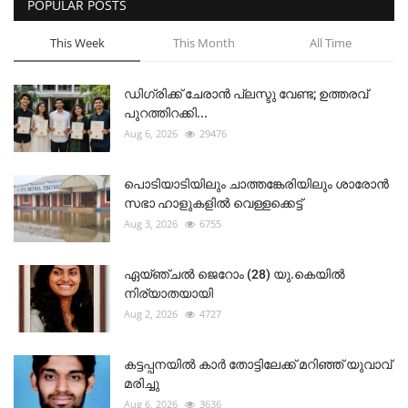
POPULAR POSTS
This Week
This Month
All Time
ഡിഗ്രിക്ക് ചേരാന്‍ പ്ലസ്ടു വേണ്ട; ഉത്തരവ്
പുറത്തിറക്കി...
Aug 6, 2026
29476
പൊടിയാടിയിലും ചാത്തങ്കേരിയിലും ശാരോൻ
സഭാ ഹാളുകളിൽ വെള്ളക്കെട്ട്
Aug 3, 2026
6755
ഏയ്ഞ്ചൽ ജെറോം (28) യു.കെയിൽ
നിര്യാതയായി
Aug 2, 2026
4727
കട്ടപ്പനയിൽ കാർ തോട്ടിലേക്ക് മറിഞ്ഞ് യുവാവ്
മരിച്ചു
Aug 6, 2026
3636