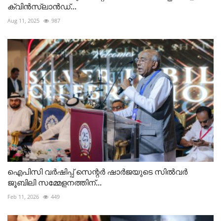
ക്വിൻസ്‌ലാൻഡ്...
Aug 11, 2025
987
ഐപിസി വർഷിപ്പ് സെന്റർ ഷാർജയുടെ സിൽവർ
ജൂബിലി സമ്മേളനത്തിന്...
Feb 11, 2026
449