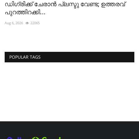
ഡിഗ്രിക്ക് ചേരാന്‍ പ്ലസ്ടു വേണ്ട; ഉത്തരവ്
ഐ
പുറത്തിറക്കി...
Aug 6, 2026
22065
Au
POPULAR TAGS