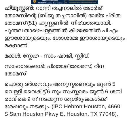
ഹ്യൂസ്റ്റൺ
: റാന്നി തച്ചനാലിൽ ജോർജ്
തോമസിന്റെ (ബിജു തച്ചനാലിൽ) ഭാര്യ പ്രീത
തോമസ് (51) ഹൂസ്റ്റണിൽ
നിര്യാതയായി.
പുന്തല താഴെപള്ളത്തിൽ കിഴക്കേതിൽ പി എം
ഈശോയുടെയും, ശോശാമ്മ ഈശോയുടെയും
മകളാണ്.
മക്കൾ: സ്നേഹ - സാം ഷാജി, സ്റ്റീവ്.
സഹോദരങ്ങൾ: പ്രമോദ് തോമസ്, റീന
തോമസ്
പൊതു ദർശനവും അനുസ്മരണവും
ജൂൺ 5
വെള്ളി
വൈകിട്ട് 6 നും സംസ്കാരം ജൂൺ 6 ശനി
രാവിലെ 9 ന് നടക്കുന്ന ശുശ്രൂഷകൾക്ക്
ശേഷവും നടക്കും.
(
IPC Hebron Houston, 4660
S Sam Houston Pkwy E, Houston, TX 77048).