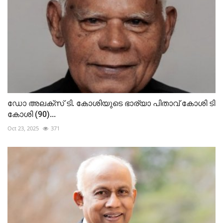
ഡോ അലക്സ്‌ ടി. കോശിയുടെ ഭാര്യാ പിതാവ് കോശി ടി
കോശി (90)...
Oct 23, 2025
371