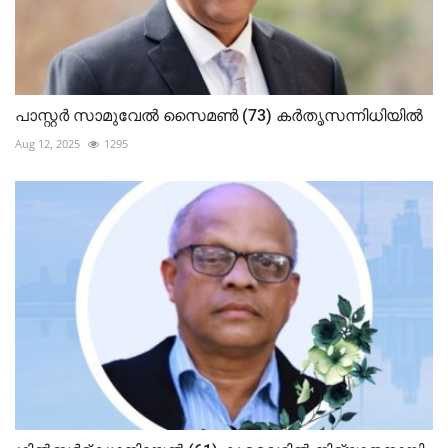
പാസ്റ്റർ സാമുവേൽ സൈമൺ (73) കർതൃസന്നിധിയിൽ
Aug 12, 2025
1295