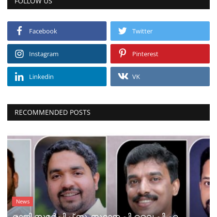
FOLLOW US
Facebook
Twitter
Instagram
Pinterest
Linkedin
VK
RECOMMENDED POSTS
News
രാജി സമർപ്പിച്ച് സംസ്ഥാന പി.വൈ.പി.എ