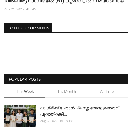
ഗിൽബർട്ട് ഡാനിയേൽ (61) കുവൈറ്റിൽ നിര്യാതനായി
Aug 21, 2025
845
FACEBOOK COMMENTS
POPULAR POSTS
This Week
This Month
All Time
ഡിഗ്രിക്ക് ചേരാന്‍ പ്ലസ്ടു വേണ്ട; ഉത്തരവ്
പുറത്തിറക്കി...
Aug 6, 2026
29483