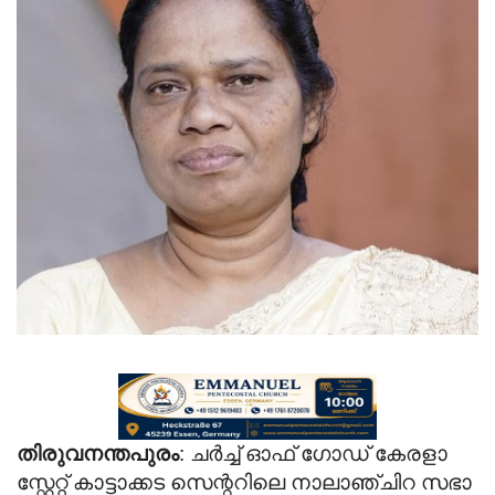
Videos
Praise & Prayers
Contact US
തിരുവനന്തപുരം
: ചർച്ച്‌ ഓഫ് ഗോഡ് കേരളാ
സ്റ്റേറ്റ് കാട്ടാക്കട സെന്ററിലെ നാലാഞ്ചിറ സഭാ