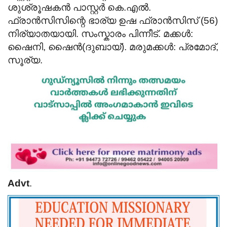
ശുശ്രൂഷകൻ പാസ്റ്റർ കെ.എൽ.
ഫ്രാൻ‌സിസിന്റെ ഭാര്യ ഉഷ ഫ്രാൻസിസ് (56)
നിര്യാതയായി. സംസ്കാരം പിന്നീട്.
മക്കൾ:
ഷൈനി, ഷൈൻ(ദുബായ്).
മരുമക്കൾ: പ്രമോദ്,
സൂര്യ.
Advt
.