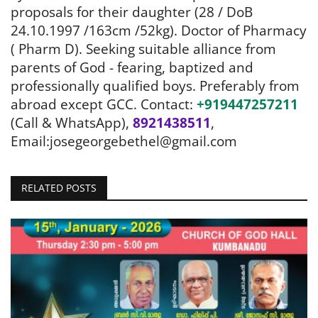
proposals for their daughter (28 / DoB
24.10.1997 /163cm /52kg). Doctor of Pharmacy
( Pharm D). Seeking
suitable alliance from
parents of God - fearing, baptized and
professionally qualified boys. Preferably from
abroad except GCC.
Contact:
+919447257211
(Call & WhatsApp),
8921438511
,
Email:josegeorgebethel@gmail.com
RELATED POSTS