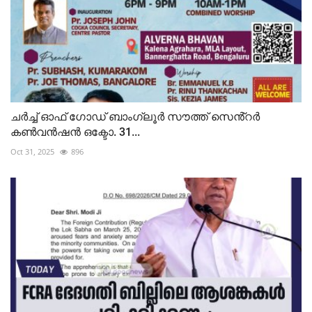
ചർച്ച് ഓഫ് ഗോഡ് ബാംഗ്ലൂർ സൗത്ത് സെൻ്റർ
കൺവൻഷൻ ഒക്ടോ. 31...
Oct 31, 2025
896