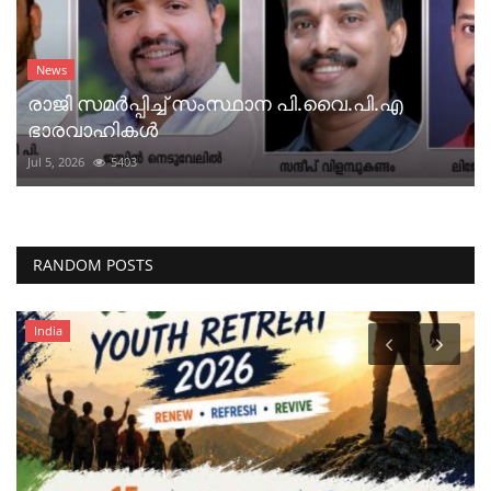
News
രാജി സമർപ്പിച്ച് സംസ്ഥാന പി.വൈ.പി.എ
ഭാരവാഹികൾ
Jul 5, 2026
5403
RANDOM POSTS
India