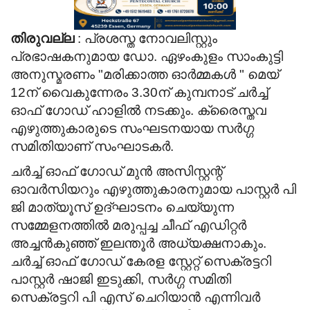
തിരുവല്ല
: പ്രശസ്ത നോവലിസ്റ്റും
പ്രഭാഷകനുമായ ഡോ. ഏഴംകുളം സാംകുട്ടി
അനുസ്മരണം "മരിക്കാത്ത ഓർമ്മകൾ " മെയ്‌
12ന് വൈകുന്നേരം 3.30ന് കുമ്പനാട് ചർച്ച്
ഓഫ് ഗോഡ് ഹാളിൽ നടക്കും. ക്രൈസ്തവ
എഴുത്തുകാരുടെ സംഘടനയായ സർഗ്ഗ
സമിതിയാണ് സംഘാടകർ.
ചർച്ച് ഓഫ് ഗോഡ് മുൻ അസിസ്റ്റന്റ്
ഓവർസിയറും എഴുത്തുകാരനുമായ പാസ്റ്റർ പി
ജി മാത്യൂസ് ഉദ്ഘാടനം ചെയ്യുന്ന
സമ്മേളനത്തിൽ മരുപ്പച്ച ചീഫ് എഡിറ്റർ
അച്ചൻകുഞ്ഞ് ഇലന്തൂർ അധ്യക്ഷനാകും.
ചർച്ച് ഓഫ് ഗോഡ് കേരള സ്റ്റേറ്റ് സെക്രട്ടറി
പാസ്റ്റർ ഷാജി ഇടുക്കി, സർഗ്ഗ സമിതി
സെക്രട്ടറി പി എസ്‌ ചെറിയാൻ എന്നിവർ