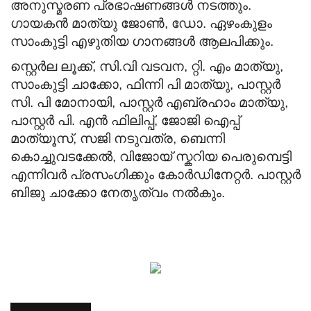
അനുസ്മരണ പ്രഭാഷണങ്ങൾ നടത്തും.
ഗായകൻ മാത്യു ജോൺ, ഡോ. ഏഴംകുളം
സാംകുട്ടി എഴുതിയ ഗാനങ്ങൾ ആലപിക്കും.
സ്റ്റെർല ലൂക്ക്, സി.വി വടവന, റ്റി. എം മാത്യു,
സാംകുട്ടി ചാക്കോ, ഫിന്നി പി മാത്യു, പാസ്റ്റർ
സി. പി മോനായി, പാസ്റ്റർ എബ്രഹാം മാത്യു,
പാസ്റ്റർ പി. എൻ ഫിലിപ്പ്, ജോജി ഐപ്പ്
മാത്യൂസ്, സജി നടുവത്ര, ബെന്നി
കൊച്ചുവടക്കേൽ, വിജോയ് സ്കറിയ പെരുമ്പെട്ടി
എന്നിവർ പ്രസംഗിക്കും കോർഡിനേറ്റർ.
പാസ്റ്റർ
ബിജു ചാക്കോ നേതൃത്വം നൽകും.