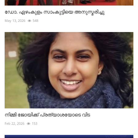
ഡോ. ഏഴംകുളം സാംകുട്ടിയെ അനുസ്മരിച്ചു
May 13, 2026
548
നിമ്മി ജോയിക്ക് പ്രത്യാശയോടെ വിട
Feb 22, 2026
153