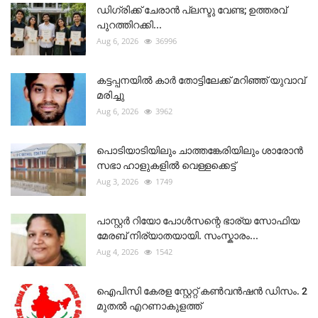
ഡിഗ്രിക്ക് ചേരാന്‍ പ്ലസ്ടു വേണ്ട; ഉത്തരവ്
പുറത്തിറക്കി...
Aug 6, 2026
36996
കട്ടപ്പനയിൽ കാർ തോട്ടിലേക്ക് മറിഞ്ഞ് യുവാവ്
മരിച്ചു
Aug 6, 2026
3962
പൊടിയാടിയിലും ചാത്തങ്കേരിയിലും ശാരോൻ
സഭാ ഹാളുകളിൽ വെള്ളക്കെട്ട്
Aug 3, 2026
1749
പാസ്റ്റർ റിയോ പോൾസന്റെ ഭാര്യ സോഫിയ
മേരബ് നിര്യാതയായി. സംസ്കാരം...
Aug 4, 2026
1542
ഐപിസി കേരള സ്റ്റേറ്റ് കൺവൻഷൻ ഡിസം. 2
മുതൽ എറണാകുളത്ത്