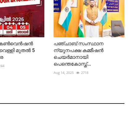
ൂർ കൺവെൻഷൻ
പഞ്ചാബ് സംസ്ഥാന
വെള്ളി മുതൽ 5
ന്യൂനപക്ഷ കമ്മീഷൻ
െ
ചെയർമാനായി
പെന്തെകോസ്ത്...
244
Aug 14, 2025
2718