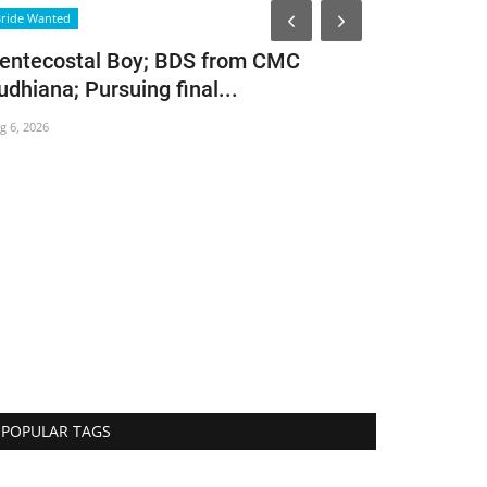
News
ride Wanted
entecostal Boy; BDS from CMC
udhiana; Pursuing final...
g 6, 2026
അടിയന്തിര
Aug 6, 2026
985
POPULAR TAGS