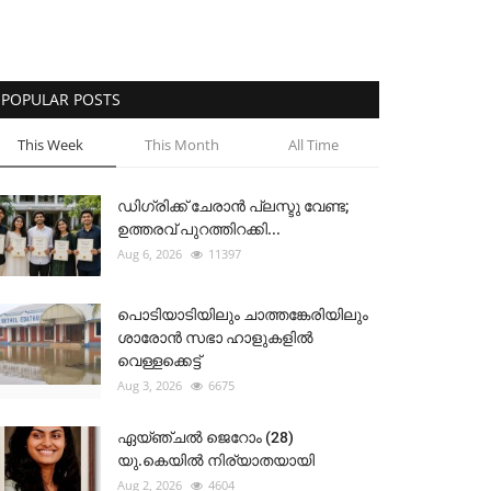
POPULAR POSTS
This Week
This Month
All Time
ഡിഗ്രിക്ക് ചേരാന്‍ പ്ലസ്ടു വേണ്ട;
ഉത്തരവ് പുറത്തിറക്കി...
Aug 6, 2026
11397
പൊടിയാടിയിലും ചാത്തങ്കേരിയിലും
ശാരോൻ സഭാ ഹാളുകളിൽ
വെള്ളക്കെട്ട്
Aug 3, 2026
6675
ഏയ്ഞ്ചൽ ജെറോം (28)
യു.കെയിൽ നിര്യാതയായി
Aug 2, 2026
4604