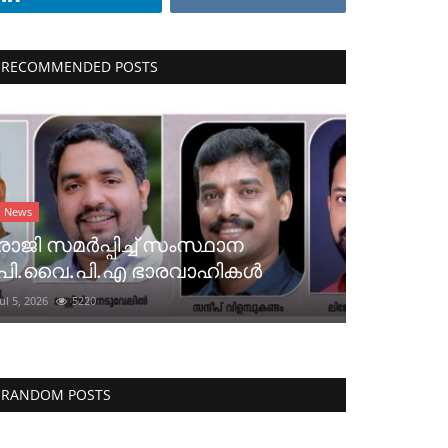
RECOMMENDED POSTS
News
രാജി സമർപ്പിച്ച് സംസ്ഥാന
പി.വൈ.പി.എ ഭാരവാഹികൾ
Jul 5, 2026
5220
RANDOM POSTS