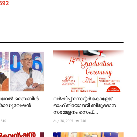
692
 ബഥേൽ ബൈബിൾ
വർഷിപ്പ് സെന്റർ കോളേജ്
ഗ്രാഡുവേഷൻ
ഓഫ് തിയോളജി ബിരുദദാന
സമ്മേളനം സെപ്....
510
Aug 30, 2025
746