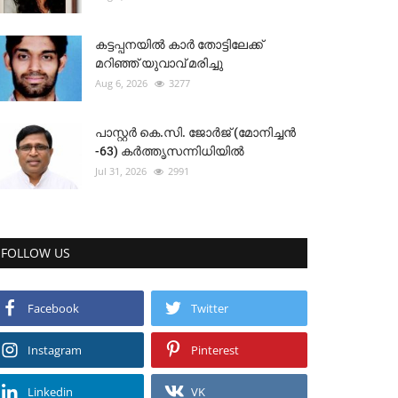
കട്ടപ്പനയിൽ കാർ തോട്ടിലേക്ക്
മറിഞ്ഞ് യുവാവ് മരിച്ചു
Aug 6, 2026
3277
പാസ്റ്റർ കെ.സി. ജോർജ് (മോനിച്ചൻ
-63) കർത്തൃസന്നിധിയിൽ
Jul 31, 2026
2991
FOLLOW US
Facebook
Twitter
Instagram
Pinterest
Linkedin
VK