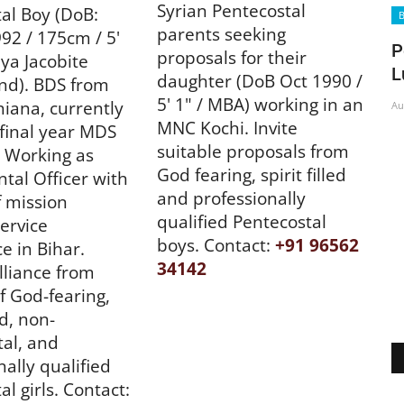
Syrian Pentecostal
obituary
al Boy (DoB:
B
parents seeking
992 / 175cm / 5'
P
proposals for their
ya Jacobite
L
daughter (DoB Oct 1990 /
nd). BDS from
5' 1" / MBA) working in an
iana, currently
Au
MNC Kochi. Invite
final year MDS
suitable proposals from
. Working as
God fearing, spirit filled
ntal Officer with
and professionally
f mission
ലി
ഇരവിപേരൂർ ശങ്കരമംഗലം മാനാൻതറ
qualified Pentecostal
service
 ജൂലൈ
കുരുവിള ജോർജ് (സുനു - 60)...
boys. Contact:
+91 96562
e in Bihar.
Aug 7, 2026
53
34142
lliance from
f God-fearing,
ed, non-
al, and
nally qualified
al girls.
Contact: