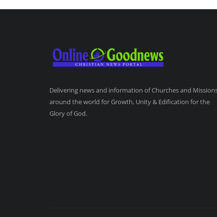
Delivering news and information of Churches and Mission
around the world for Growth, Unity & Edification for the
Glory of God.