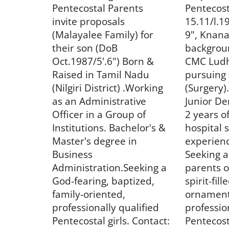
World
Pentecostal
Parents
Pentecost
invite proposals
15.11/l.1
(Malayalee Family)
for
9", Knana
their son (DoB
backgrou
Oct.1987/5'.6") Born &
CMC Ludh
Raised in Tamil Nadu
pursuing 
(Nilgiri District) .Working
(Surgery)
as an Administrative
Junior De
Officer in a Group of
2 years o
ശാരോൻ ഫെല്ലോഷിപ്പ്: ഫാമി
Institutions. Bachelor's &
hospital 
കോൺഫറൻസ് പ്രയർലൈൻ
Master's degree in
experienc
12ന്...
Business
Seeking a
Jul 10, 2026
290
Administration.Seeking a
parents o
God-fearing, baptized,
spirit-fill
family-oriented,
ornament
professionally qualified
professio
Pentecostal girls.
Contact:
Pentecost