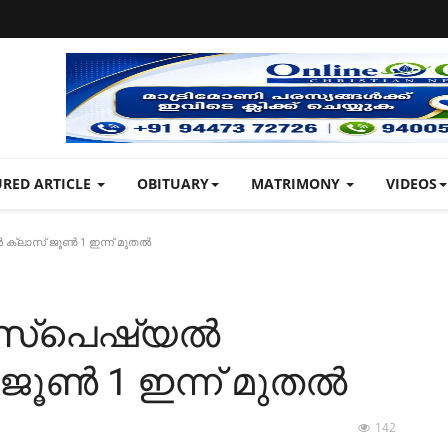
URED ARTICLE
OBITUARY
MATRIMONY
VIDEOS
ക്ലാസ് ജൂൺ 1 ഇന്ന് മുതൽ
ന സ്പെഷ്യൽ
ൂൺ 1 ഇന്ന് മുതൽ
142