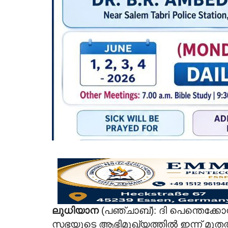
ലുധിയാന
(പഞ്ചാബ്‌): ദി പെന്തെക്
സഭയുടെ ആഭിമുഖ്യത്തിൽ ഇന്ന് മ