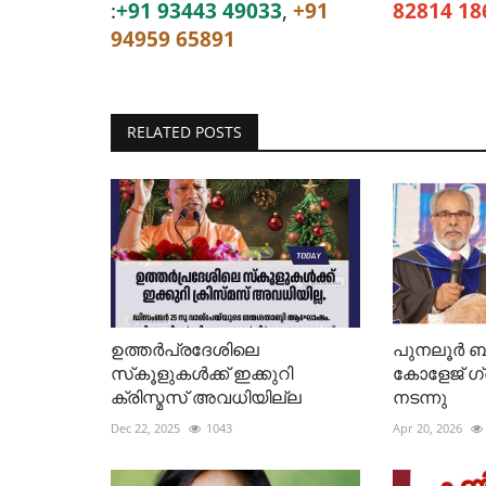
:
+91 93443 49033
,
+91
82814 18
94959 65891
RELATED POSTS
ഉത്തർപ്രദേശിലെ
പുനലൂർ
സ്‌കൂളുകൾക്ക് ഇക്കുറി
കോളേജ് 
ക്രിസ്മസ് അവധിയില്ല
നടന്നു
Dec 22, 2025
1043
Apr 20, 2026