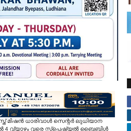
കോസ്ത് മിഷൻ ധാരിവാൾ സെന്റർ ലുധിയാന
ുതൽ 4 വ്യാഴം വരെ സ്പെഷ്യൽ ബൈബിൾ