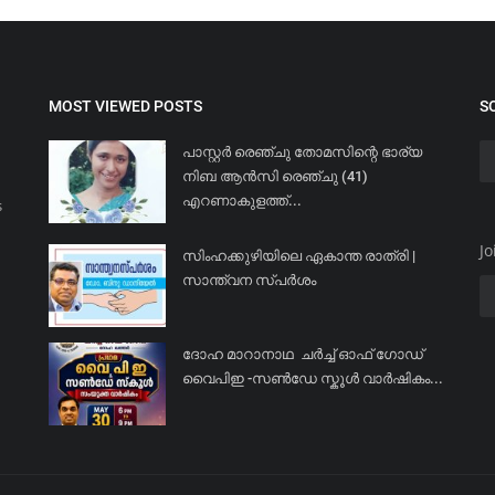
MOST VIEWED POSTS
S
പാസ്റ്റർ രെഞ്ചു തോമസിന്റെ ഭാര്യ
നിബ ആൻസി രെഞ്ചു (41)
എറണാകുളത്ത്...
s
Jo
സിംഹക്കുഴിയിലെ ഏകാന്ത രാത്രി |
സാന്ത്വന സ്പർശം
ദോഹ മാറാനാഥ ചർച്ച് ഓഫ് ഗോഡ്
വൈപിഇ -സൺഡേ സ്കൂൾ വാർഷികം...